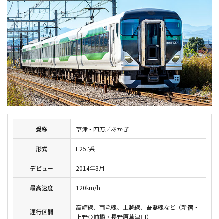
愛称
草津・四万／あかぎ
形式
E257系
デビュー
2014年3月
最高速度
120km/h
高崎線、両毛線、上越線、吾妻線など（新宿・
運行区間
上野⇔前橋・長野原草津口）