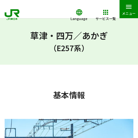
メニュー
Language
サービス一覧
JR東日本トップ
鉄道・きっぷ
JR東日本の列車たち
草津・四
草津・四万／あかぎ
（E257系）
基本情報