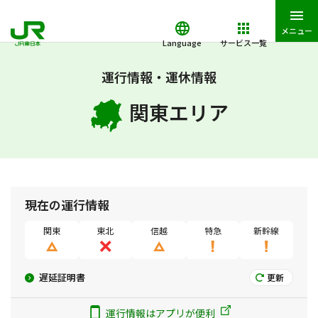
メニュー
Language
サービス一覧
JR東日本トップ
鉄道・きっぷ
運行情報・運休情報・遅延証明書
運行情報・運休情報
関東エリア
現在の運行情報
関東
東北
信越
特急
新幹線
遅延証明書
更新
運行情報はアプリが便利