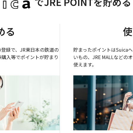
で
JRE POINTを貯め
める
使
トへの登録で、JR東日本の鉄道の
貯まったポイントはSuic
期券購入等でポイントが貯まり
いもの、JRE MALLなど
使えます。