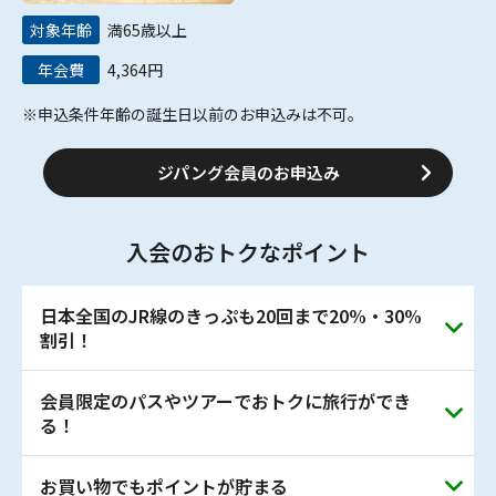
対象年齢
満65歳以上
年会費
4,364円
※申込条件年齢の誕生日以前のお申込みは不可。
ジパング会員のお申込み
入会のおトクなポイント
日本全国のJR線のきっぷも20回まで20%・30%
割引！
会員限定のパスやツアーでおトクに旅行ができ
さらに「大人の休日倶楽部ジパング」会員さまに限り、日
る！
本全国のJR線のきっぷを1～3回目は20%、4～20回目は
30%割引でご利用いただけます。
＜割引条件＞
お買い物でもポイントが貯まる
JR東日本やJR北海道のフリーエリアが乗り放題のきっぷ