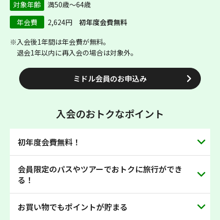
対象年齢
満50歳～64歳
年会費
2,624円
初年度会費無料
※入会後1年間は年会費が無料。
退会1年以内に再入会の場合は対象外。
ミドル会員のお申込み
入会のおトクなポイント
初年度会費無料！
会員限定のパスやツアーでおトクに旅行ができ
まだまだ現役のミドルの旅が、いつものきっぷでおトクに
る！
なります！どんどん貯まるポイントは、お買い物やSuicaへ
チャージなど便利にお使いいただけます！
お買い物でもポイントが貯まる
JR東日本やJR北海道のフリーエリアが乗り放題のきっぷ
「大人の休日倶楽部パス」や、大人の休日倶楽部会員だけ