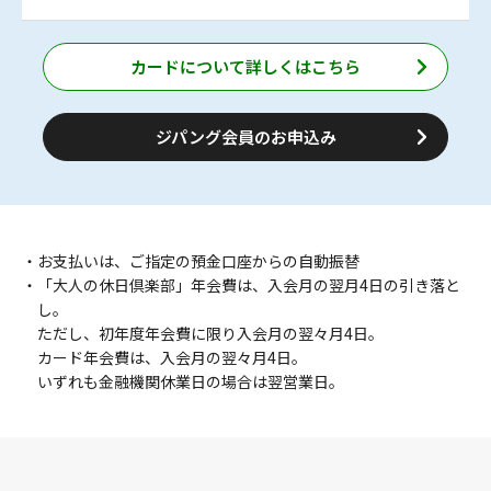
ご購入時、およびご旅行時には、「ジパング倶楽部会員手
「大人の休日倶楽部パス」や、大人の休日倶楽部会員だけ
帳（会員証一体型）」が必要です。
のおトクなきっぷやツアーをご利用いただけます。
※割引は片道で101キロ以上ご利用の場合のみとなります。
JR東日本沿線の駅ビルなど「JRE POINT加盟店」でお買い
カードについて詳しくはこちら
※一部、割引にならない列車（東海道新幹線「のぞみ」、
物をする際にカードを提示いただくと、100円（税抜）※1
につきJRE POINTが1ポイント貯まります。
山陽・九州新幹線「みずほ」を含む）・設備・期間（4月
※軽減税率適用の有無にかかわらず、お買い上げ金額から
27日～5月6日、8月10日～8月19日、12月28日～1月6日
ジパング会員のお申込み
の全期間）があります。
8%分を差し引いて税抜金額相当といたします。
※グランクラス・プレミアムグリーン車を利用する場合は乗
車券のみ割引をご利用いただけます。
※更新会員の方は初回から30%割引でご利用いただけま
す。
・お支払いは、ご指定の預金口座からの自動振替
・「大人の休日倶楽部」年会費は、入会月の翌月4日の引き落と
し。
ただし、初年度年会費に限り入会月の翌々月4日。
カード年会費は、入会月の翌々月4日。
いずれも金融機関休業日の場合は翌営業日。