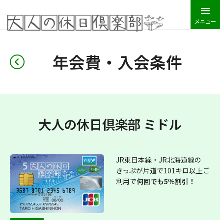
メニュー
JR東日本トップ
大人の休日倶楽部
年会費・入会条件
年会費・入会条件
大人の休日倶楽部 ミドル
JR東日本線・JR北海道線の
きっぷが片道で101キロ以上ご
利用で
何回でも5％割引！