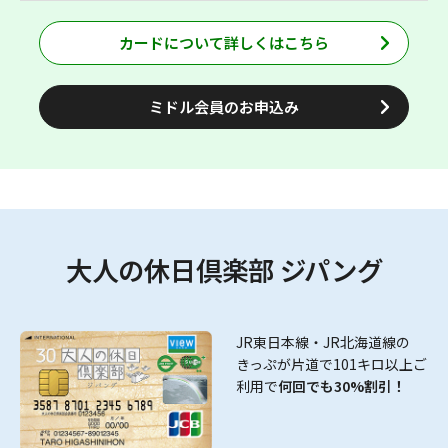
のおトクなきっぷやツアーをご利用いただけます。
JR東日本沿線の駅ビルなど「JRE POINT加盟店」でお買い
カードについて詳しくはこちら
物をする際にカードを提示いただくと、100円（税抜）※1
につきJRE POINTが1ポイント貯まります。
※軽減税率適用の有無にかかわらず、お買い上げ金額から
ミドル会員のお申込み
8%分を差し引いて税抜金額相当といたします。
大人の休日倶楽部 ジパング
JR東日本線・JR北海道線の
きっぷが片道で101キロ以上ご
利用で
何回でも30%割引！