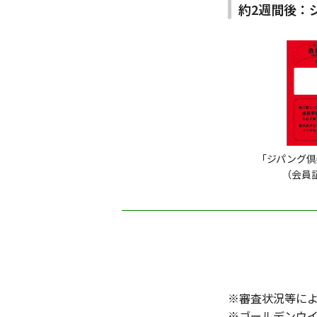
約2週間後：
「ジパング倶
（会員
※審査状況等に
※ゴールデンウ