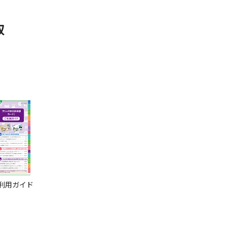
取
利用ガイド