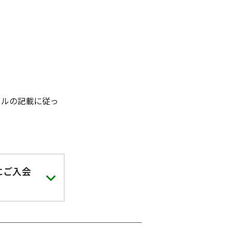
ールの記載に従っ
にご入会
とにより、引き