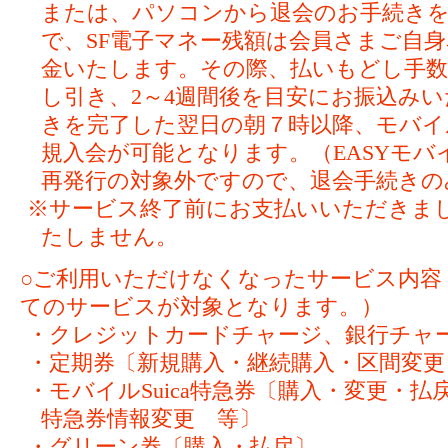
または、パソコンから退会のお手続き
で、SF電子マネー残額は会員さまご自
金いたします。その際、払いもどし手数料
し引き、2～4週間後を目安にお振込み
きを完了した翌日の朝７時以降、モバイルS
規入会が可能となります。（EASYモバイ
再発行の対象外ですので、退会手続きの
※サービス終了前にお支払いいただきま
たしません。
○ご利用いただけなくなったサービス内容
てのサービスが対象となります。）
・クレジットカードチャージ、銀行チャ
・定期券〔新規購入・継続購入・区間変更
・モバイルSuica特急券〔購入・変更・
特急券情報変更 等〕
・グリーン券〔購入・払戻〕