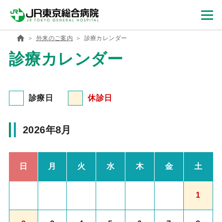
外来のご案内
診療カレンダー
診療カレンダー
診療日
休診日
2026年8月
日
月
火
水
木
金
土
1