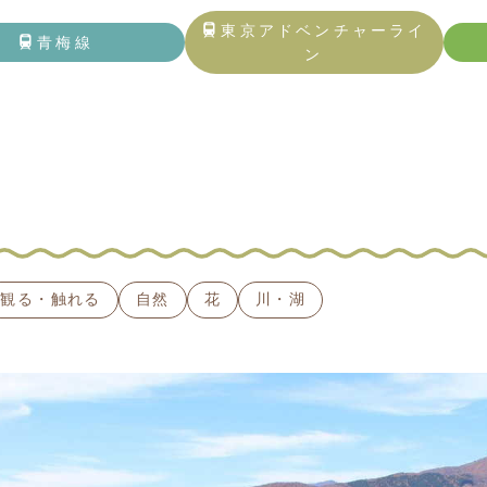
トップページ
東京アドベンチャーライ
青梅線
ン
青梅線
東京アドベンチャーライン
五日市線
記事一覧
観る・触れる
自然
花
川・湖
観る・触れる
遊ぶ・体験する
食べる・飲む