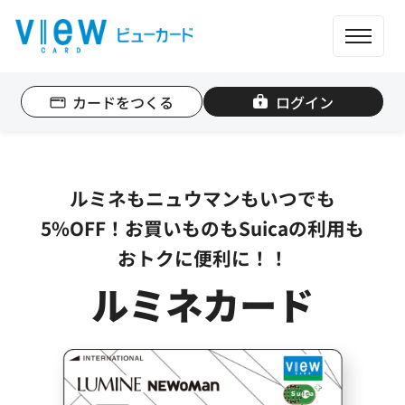
ME
カードをつくる
ログイン
個人のお客さま
法人のお客さま
ルミネもニュウマンもいつでも
カード一覧
5%OFF！お買いものもSuicaの利用も
おトクに便利に！！
もっと便利に使う
ルミネカード
ポイントを貯める
ポイントを使う