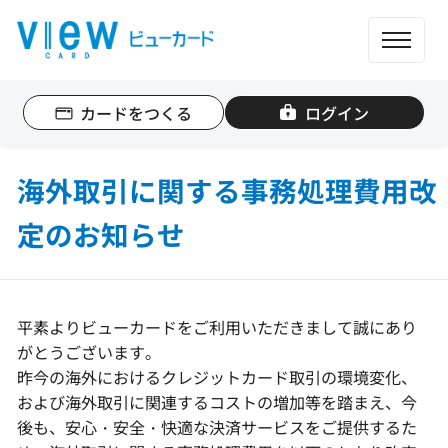
ME
カードをつくる
ログイン
個人のお客さま
法人のお客さま
海外取引に関する事務処理費用改
定のお知らせ
カード一覧
もっと便利に使う
平素よりビューカードをご利用いただきまして誠にあり
がとうございます。
ポイントを貯める
昨今の海外におけるクレジットカード取引の環境変化、
および海外取引に関連するコストの増加等を踏まえ、今
後も、安心・安全・快適な決済サービスをご提供するた
ポイントを使う