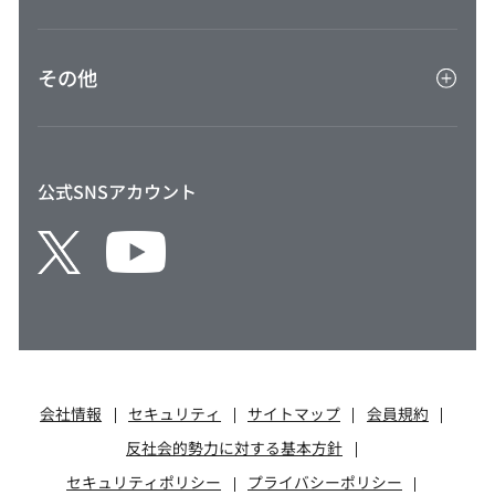
VIEW ALTTE
加盟店TOP
外貨両替センター
その他
VIEW家賃保証プラス
クレジット協会
Suicaのペンギンカレンダー
公式SNSアカウント
会社情報
セキュリティ
サイトマップ
会員規約
反社会的勢力に対する基本方針
セキュリティポリシー
プライバシーポリシー