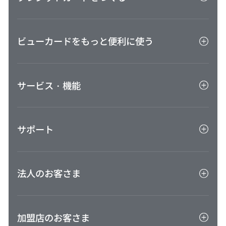
クレジットカード一覧
ビューカードをもっと便利に使う
キャンペーン一覧
家族カード
ビューカードをもっと便利に使う
ETCカード
サービス・機能
ポイントを貯める
ポイントを使う
アプリ
Suica・オートチャージのご利用・設定
サポート
会員専用インターネットサービスVIEW's NET
ご利用通知サービス
VIEW ショッピング ステーション
お客さまサポート
即時発行（バーチャルカード）お申込み後のご
ビューカード会員限定特典
法人のお客さま
利用案内
FAQ（よくあるご質問）
VIEWベネフィットパス
お問い合わせ
法人カードTOP
保険
ご利用ガイド
加盟店のお客さま
BTM決済サービス旅行会社連絡先
びゅう商品券