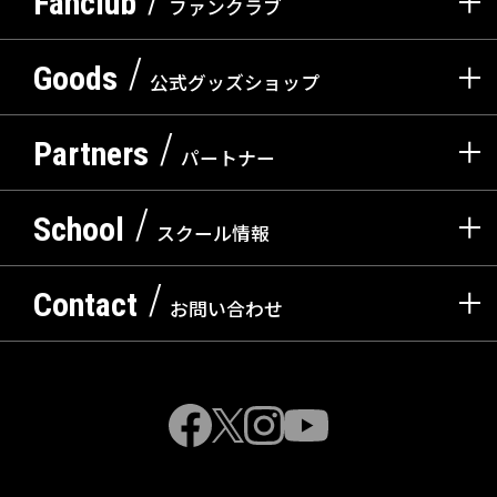
Fanclub
ファンクラブ
入会案内
会員ログイン
Goods
公式グッズショップ
公式グッズショップ
Partners
パートナー
パートナー一覧
パートナーシップのご案内
共創自動販売機
School
スクール情報
アカデミー・スクール
Contact
お問い合わせ
紹介/入会受付
お問い合わせ