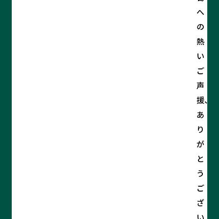
へ
の
熱
い
ご
声
援、
あ
り
が
と
う
ご
ざ
い