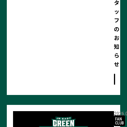
タ
ッ
フ
の
お
知
ら
記
せ
事
の
詳
細
を
見
る
2026.
FAN
CLUB