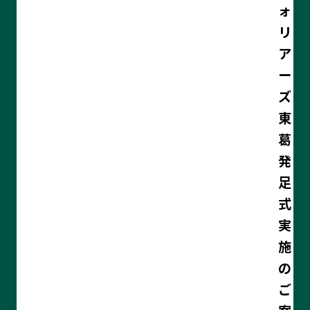
ォ
リ
ア
ー
ズ
東
葛
発
足
式
実
施
の
ご