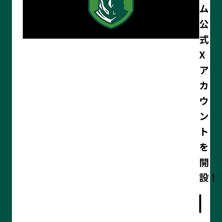
ム
公
式
X
ア
カ
ウ
ン
ト
を
開
記
設！
事
の
詳
細
を