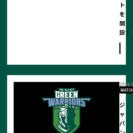
ト
を
開
記
設！
事
の
詳
細
を
見
る
2026.
MATC
ジ
ャ
パ
ン