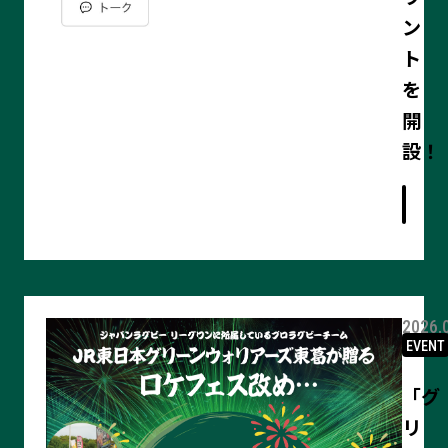
ン
ト
を
開
記
設！
事
の
詳
細
を
見
る
2026.
EVENT
「グ
リ