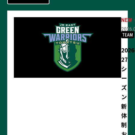
2026.
TEAM
2026
27
シ
ー
ズ
ン
新
体
制
お