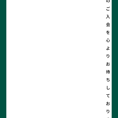
の
ご
入
会
を
心
よ
り
お
待
ち
し
て
お
り