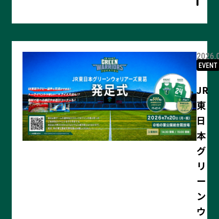
細
を
見
る
2026.
EVENT
JR
東
日
本
グ
リ
ー
ン
ウ