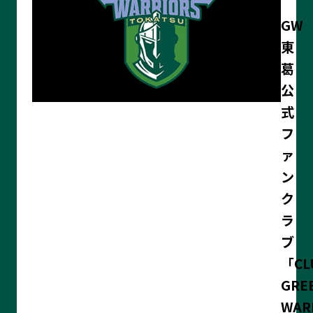
GW
東
葛
公
式
フ
ァ
ン
ク
ラ
ブ
「CL
GRE
WAR