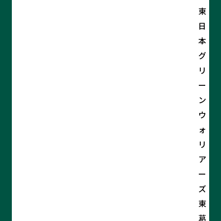
東
日
本
グ
リ
ー
ン
ウ
ォ
リ
ア
ー
ズ
東
葛