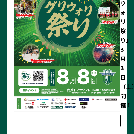
ウ
ォ
リ
祭
り」
8
月
8
日
（土
開
記
催！
事
の
詳
細
を
見