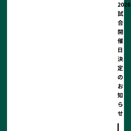
20
試
合
開
催
日
決
定
の
お
知
ら
記
せ
事
の
詳