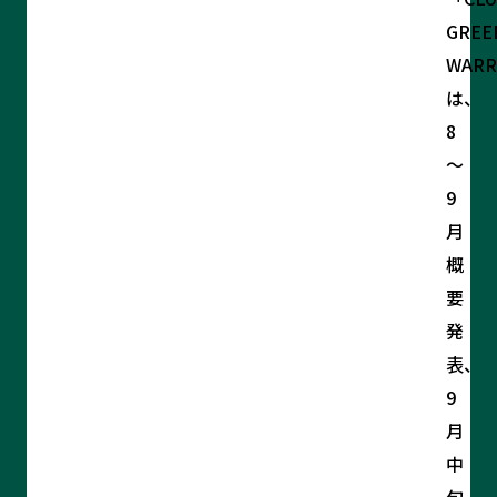
GREE
WARR
は、
8
～
9
月
概
要
発
表、
9
月
中