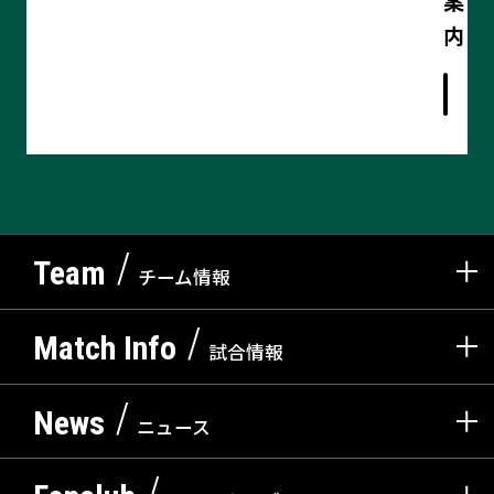
案
記
内
事
の
詳
細
を
見
る
Team
チーム情報
チーム情報
選手紹介
スタッフ紹介
Match Info
試合情報
試合日程・結果
チケット
初めて観戦ガイド
News
ニュース
ニュース一覧