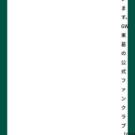
ま
す。
GW
東
葛
の
公
式
フ
ァ
ン
ク
ラ
ブ
「CL