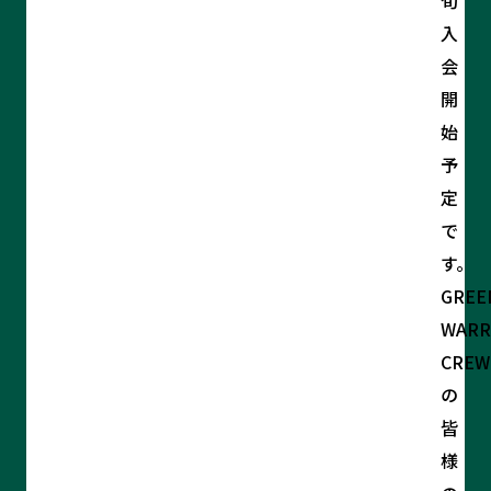
旬
入
会
開
始
予
定
で
す。
GREE
WARR
CREW
の
皆
様