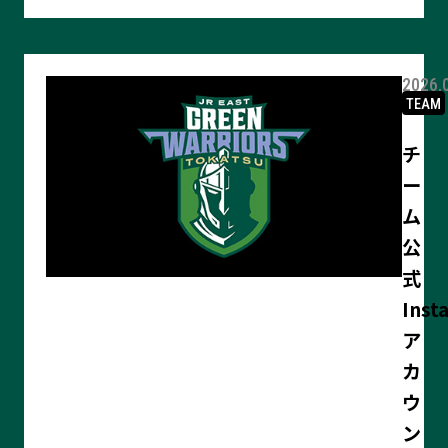
見
る
2026.
TEAM
チ
ー
ム
公
式
Inst
ア
カ
ウ
ン