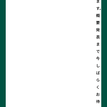
ま
す。
概
要
発
表
ま
で
今
し
ば
ら
く
お
待