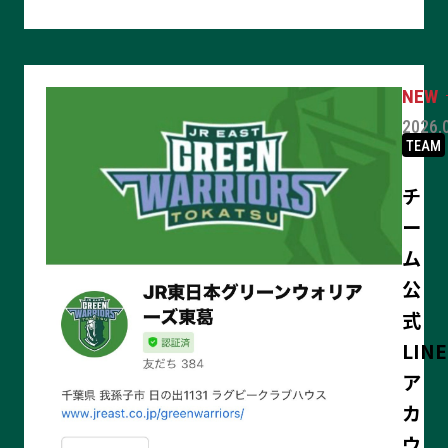
見
る
2026.
TEAM
チ
ー
ム
公
式
LINE
ア
カ
ウ