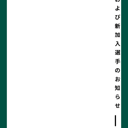
よ
び
新
加
入
選
手
の
お
知
ら
記
せ
事
の
詳
細
を