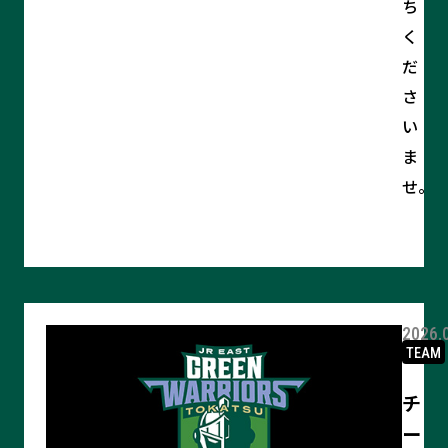
ち
く
だ
さ
い
ま
せ。
2026.
TEAM
チ
ー