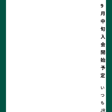
9
月
中
旬
入
会
開
始
予
定
い
つ
も
JR