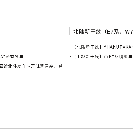
北陆新干线（E7系、W
·【北陆新干线】“HAKUTAKA
A”所有列车
·【上越新干线】由E7系编组车辆
函馆北斗发车〜开往新青森、盛