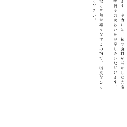
乳
白
色
の
美
し
い
湯
と
自
然
が
織
り
な
す
こ
の
宿
で
、
特
別
な
ひ
と
と
き
を
お
過
ご
し
く
だ
さ
い
。
。