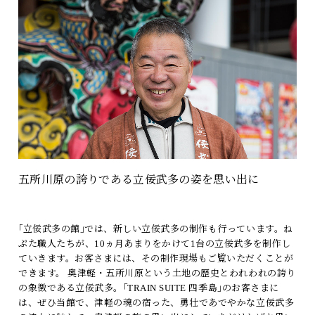
五所川原の誇りである立佞武多の姿を思い出に
｢立佞武多の館｣では、新しい立佞武多の制作も行っています。ね
ぷた職人たちが、10ヵ月あまりをかけて1台の立佞武多を制作し
ていきます。お客さまには、その制作現場もご覧いただくことが
できます。 奥津軽・五所川原という土地の歴史とわれわれの誇り
の象徴である立佞武多。｢TRAIN SUITE 四季島｣のお客さまに
は、ぜひ当館で、津軽の魂の宿った、勇壮であでやかな立佞武多