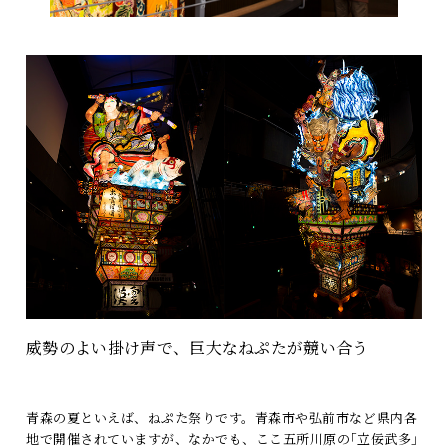
威勢のよい掛け声で、巨大なねぷたが競い合う
青森の夏といえば、ねぷた祭りです。青森市や弘前市など県内各
地で開催されていますが、なかでも、ここ五所川原の｢立佞武多｣