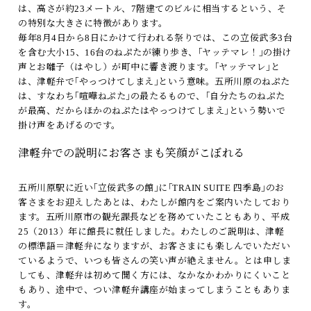
は、高さが約23メートル、7階建てのビルに相当するという、そ
の特別な大きさに特徴があります。
毎年8月4日から8日にかけて行われる祭りでは、この立佞武多3台
を含む大小15、16台のねぷたが練り歩き、｢ヤッテマレ！｣の掛け
声とお囃子（はやし）が町中に響き渡ります。｢ヤッテマレ｣と
は、津軽弁で｢やっつけてしまえ｣という意味。五所川原のねぷた
は、すなわち｢喧嘩ねぷた｣の最たるもので、｢自分たちのねぷた
が最高、だからほかのねぷたはやっつけてしまえ｣という勢いで
掛け声をあげるのです。
津軽弁での説明にお客さまも笑顔がこぼれる
五所川原駅に近い｢立佞武多の館｣に｢TRAIN SUITE 四季島｣のお
客さまをお迎えしたあとは、わたしが館内をご案内いたしており
ます。五所川原市の観光課長などを務めていたこともあり、平成
25（2013）年に館長に就任しました。わたしのご説明は、津軽
の標準語＝津軽弁になりますが、お客さまにも楽しんでいただい
ているようで、いつも皆さんの笑い声が絶えません。とは申しま
しても、津軽弁は初めて聞く方には、なかなかわかりにくいこと
もあり、途中で、つい津軽弁講座が始まってしまうこともありま
す。