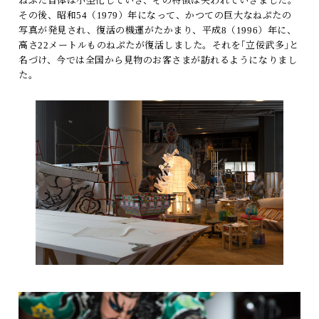
ねぷた自体は小型化していき、その特徴は失われていきました。
その後、昭和54（1979）年になって、かつての巨大なねぷたの
写真が発見され、復活の機運がたかまり、平成8（1996）年に、
高さ22メートルものねぷたが復活しました。それを｢立佞武多｣と
名づけ、今では全国から見物のお客さまが訪れるようになりまし
た。