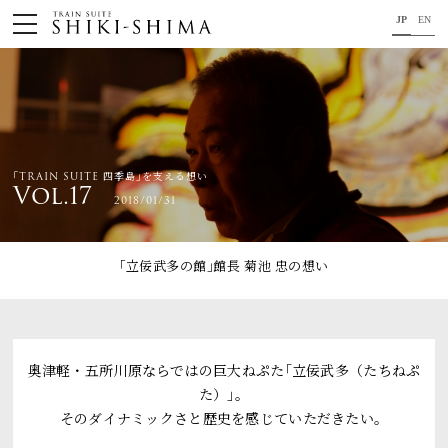
JP
EN
HOME
車内のご紹介
旅の行程のご紹介
｢TRAIN SUITE 四季島｣を支える想い
Vol.17
2018/01/31
パンフレット・旅のお申し込み
オリジナル商品のご案内
｢立佞武多の館｣館長 菊池 忠
の想い
連載コラム
地域をつなぐ懸け橋に。
奥津軽・五所川原ならではの巨大ねぷた｢立佞武多（たちねぷ
た）｣。
コンセプト
そのダイナミックさと歴史を感じていただきたい。
プロジェクトメンバー