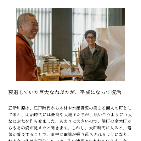
衰退していた巨大なねぷたが、平成になって復活
五所川原は、江戸時代から木材や水産資源の集まる商人の町とし
て栄え、明治時代には豪商や大地主たちが、競い合うように巨大
なねぷたを作らせました。あまりに大きいので、隣町の金木町か
らもその姿が見えたと聞きます。しかし、大正時代に入ると、電
気が普及することで、町中に電線が張り巡らされるようになり、