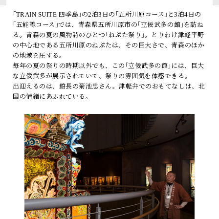
トピックス
｢TRAIN SUITE 四季島｣の2泊3日の｢五所川原コース｣と3泊4日の
｢五能線コース｣では、青森県五所川原市の｢立佞武多の館｣を訪ね
よくあるお問い合わせ
る。青森の夏の風物詩のひとつ｢ねぷた祭り｣。とりわけ津軽平野
の中心地である五所川原のねぷたは、その巨大さで、青森のほか
の地域を圧する。
アーカイブ
毎年の夏の祭りの時期以外でも、この｢立佞武多の館｣には、巨大
「TRAIN SUITE 四季島」に安心してご乗車いただくために
な立佞武多が展示されていて、祭りの雰囲気を体感できる。
出迎えるのは、館長の菊池忠さん。津軽弁でのおもてなしは、北
公式ソーシャルメディア｜
Instagram
国の情緒にあふれている。
閉じる