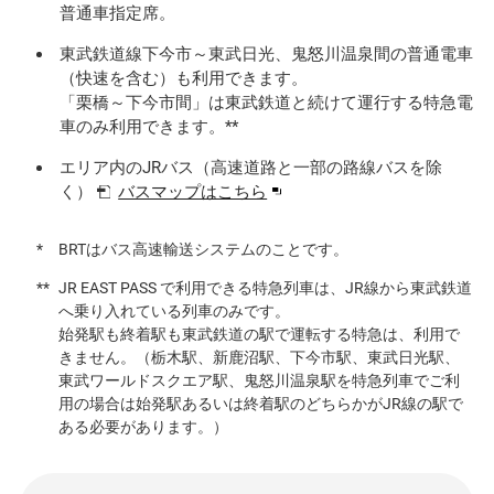
普通車指定席。
東武鉄道線下今市～東武日光、鬼怒川温泉間の普通電車
（快速を含む）も利用できます。
「栗橋～下今市間」は東武鉄道と続けて運行する特急電
車のみ利用できます。**
エリア内のJRバス（高速道路と一部の路線バスを除
別
く）
バスマップはこちら
ウ
ィ
BRTはバス高速輸送システムのことです。
ン
ド
JR EAST PASS で利用できる特急列車は、JR線から東武鉄道
ウ
へ乗り入れている列車のみです。
始発駅も終着駅も東武鉄道の駅で運転する特急は、利用で
で
きません。（栃木駅、新鹿沼駅、下今市駅、東武日光駅、
開
東武ワールドスクエア駅、鬼怒川温泉駅を特急列車でご利
き
用の場合は始発駅あるいは終着駅のどちらかがJR線の駅で
ま
ある必要があります。）
す