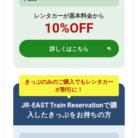
レンタカーが基本料金から
10%OFF
詳しくはこちら
別
ウィ
ン
ド
ウ
きっぷのみのご購入でもレンタカー
で
が割引に！
開
き
JR-EAST Train Reservationで購
ま
入したきっぷをお持ちの方
す