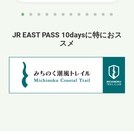
JR EAST PASS 10daysに特におス
スメ
別
ウ
ィ
ン
ド
ウ
で
開
き
ま
す