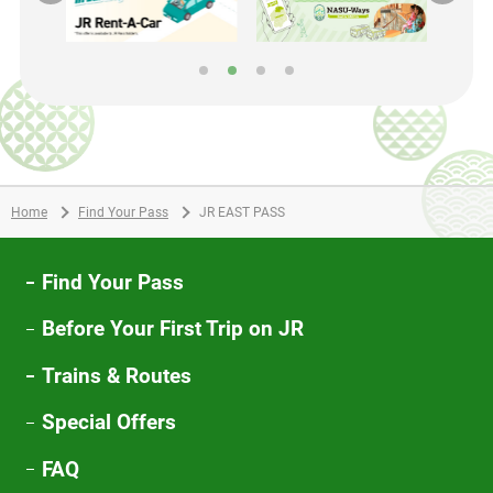
別
別
ウ
ウ
ィ
ィ
ン
ン
ド
ド
ウ
ウ
で
で
Home
Find Your Pass
JR EAST PASS
開
開
き
き
ま
ま
Find Your Pass
す
す
Before Your First Trip on JR
Trains & Routes
Special Offers
FAQ