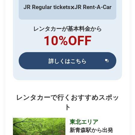
×
JR Regular tickets
JR Rent-A-Car
レンタカーが基本料金から
10%OFF
詳しくはこちら
別
ウィ
ン
ド
ウ
レンタカーで行くおすすめスポッ
で
開
ト
き
ま
東北エリア
す
新青森駅から出発