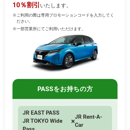
10％割引
ィ
いたします。
ン
※ご利用の際は専用プロモーションコードを入力してく
ださい。
ド
※一部営業所にてご利用いただけます。
ウ
で
開
き
ま
す
PASSをお持ちの方
JR EAST PASS
JR Rent-A-
×
JR TOKYO Wide
Car
Pass