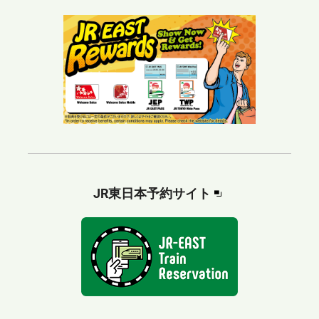
別
JR東日本予約サイト
ウ
ィ
ン
ド
ウ
で
開
き