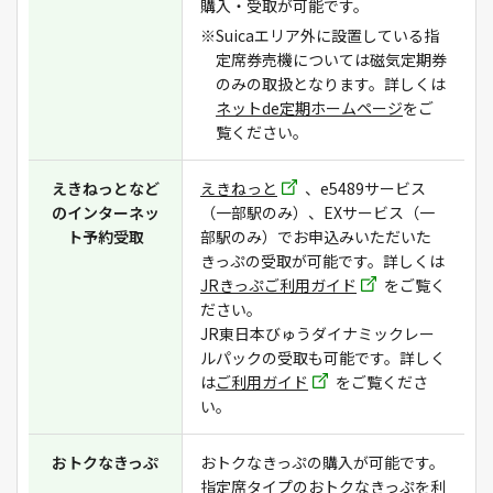
購入・受取が可能です。
※Suicaエリア外に設置している指
定席券売機については磁気定期券
のみの取扱となります。詳しくは
ネットde定期ホームページ
をご
覧ください。
えきねっとなど
えきねっと
、e5489サービス
のインターネッ
（一部駅のみ）、EXサービス（一
ト予約受取
部駅のみ）でお申込みいただいた
きっぷの受取が可能です。詳しくは
JRきっぷご利用ガイド
をご覧く
ださい。
JR東日本びゅうダイナミックレー
ルパックの受取も可能です。詳しく
は
ご利用ガイド
をご覧くださ
い。
おトクなきっぷ
おトクなきっぷの購入が可能です。
指定席タイプのおトクなきっぷを利