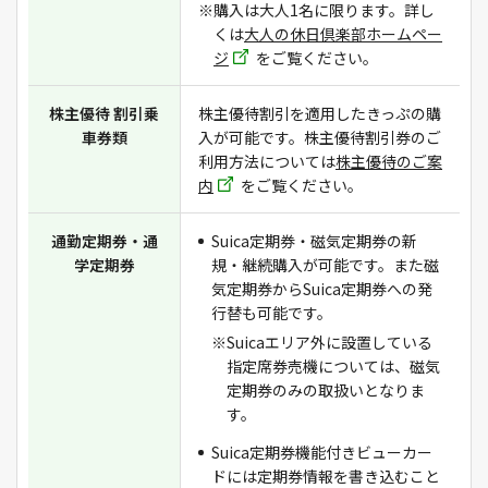
※購入は大人1名に限ります。詳し
くは
大人の休日倶楽部ホームペー
ジ
をご覧ください。
株主優待 割引乗
株主優待割引を適用したきっぷの購
車券類
入が可能です。株主優待割引券のご
利用方法については
株主優待のご案
内
をご覧ください。
通勤定期券・通
Suica定期券・磁気定期券の新
学定期券
規・継続購入が可能です。また磁
気定期券からSuica定期券への発
行替も可能です。
※Suicaエリア外に設置している
指定席券売機については、磁気
定期券のみの取扱いとなりま
す。
Suica定期券機能付きビューカー
ドには定期券情報を書き込むこと