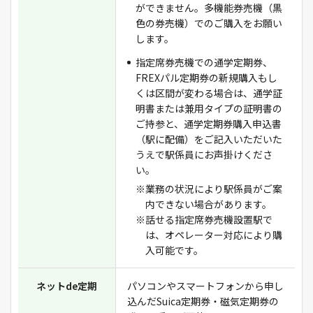
ができません。多機能券売機（黒
色の券売機）でのご購入をお願い
します。
指定席券売機での通学定期券、
FREXパル定期券の新規購入もし
くは区間が変わる場合は、通学証
明書または兼用タイプの証明書の
ご持参と、通学定期券購入申込書
（駅に配備）をご記入いただいた
うえで駅係員にお声掛けくださ
い。
※業務の状況により駅係員がご案
内できない場合があります。
※話せる指定席券売機設置駅で
は、オペレーター対応により購
入可能です。
ネットde定期
パソコンやスマートフォンから申し
込んだSuica定期券・磁気定期券の