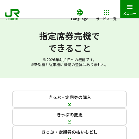
メニュー
Language
サービス一覧
JR東日本トップ
鉄道・きっぷ
指定席券売機ご利用案内
指定
指定席券売機で
できること
※2026年4月1日～の機能です。
※新型機と従来機に機能の差異はありません。
きっぷ・定期券の購入
きっぷの変更
きっぷ・定期券の払いもどし