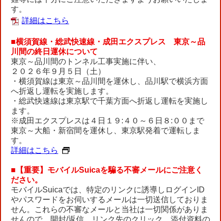
す。
詳細はこちら
■横須賀線・総武快速線・成田エクスプレス 東京～品
川間の終日運休について
東京～品川間のトンネル工事実施に伴い、
２０２６年９月５日（土）
・横須賀線は東京～品川間を運休し、品川駅で横浜方面
へ折返し運転を実施します。
・総武快速線は東京駅で千葉方面へ折返し運転を実施し
ます。
※成田エクスプレスは４日１９:４０～６日８:００まで
東京～大船・新宿間を運休し、東京駅発着で運転しま
す。
詳細はこちら
■【重要】モバイルSuicaを騙る不審メールにご注意く
ださい。
モバイルSuicaでは、特定のリンクに誘導しログインID
やパスワードをお伺いするメールは一切送信しておりま
せん。これらの不審なメールと当社は一切関係がありま
せんので、開封/返信、リンク先のクリック、添付資料の