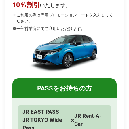
10％割引
ィ
いたします。
ン
※ご利用の際は専用プロモーションコードを入力してく
ださい。
ド
※一部営業所にてご利用いただけます。
ウ
で
開
き
ま
す
PASSをお持ちの方
JR EAST PASS
JR Rent-A-
×
JR TOKYO Wide
Car
Pass