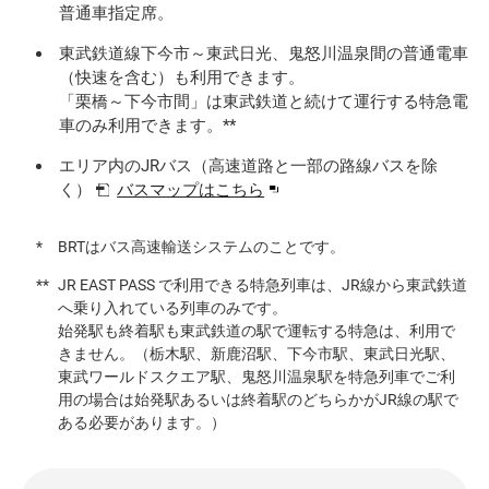
普通車指定席。
東武鉄道線下今市～東武日光、鬼怒川温泉間の普通電車
（快速を含む）も利用できます。
「栗橋～下今市間」は東武鉄道と続けて運行する特急電
車のみ利用できます。**
エリア内のJRバス（高速道路と一部の路線バスを除
別
く）
バスマップはこちら
ウ
ィ
BRTはバス高速輸送システムのことです。
ン
ド
JR EAST PASS で利用できる特急列車は、JR線から東武鉄道
ウ
へ乗り入れている列車のみです。
始発駅も終着駅も東武鉄道の駅で運転する特急は、利用で
で
きません。（栃木駅、新鹿沼駅、下今市駅、東武日光駅、
開
東武ワールドスクエア駅、鬼怒川温泉駅を特急列車でご利
き
用の場合は始発駅あるいは終着駅のどちらかがJR線の駅で
ま
ある必要があります。）
す