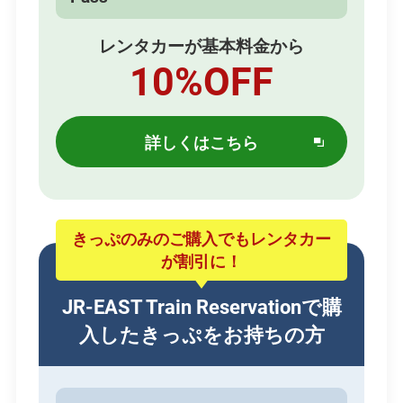
レンタカーが基本料金から
10%OFF
詳しくはこちら
別
ウィ
ン
ド
ウ
きっぷのみのご購入でもレンタカー
で
が割引に！
開
き
JR-EAST Train Reservationで購
ま
入したきっぷをお持ちの方
す