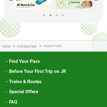
別
別
ウ
ウ
ィ
ィ
ン
ン
ド
ド
ウ
ウ
で
で
Home
Find Your Pass
JR EAST PASS
開
開
き
き
ま
ま
Find Your Pass
す
す
Before Your First Trip on JR
Trains & Routes
Special Offers
FAQ