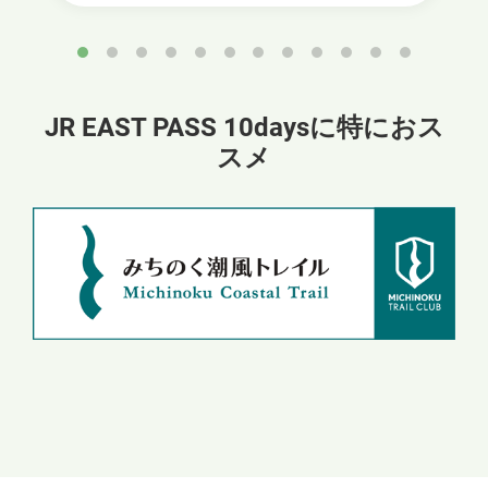
JR EAST PASS 10daysに特におス
スメ
別
ウ
ィ
ン
ド
ウ
で
開
き
ま
す