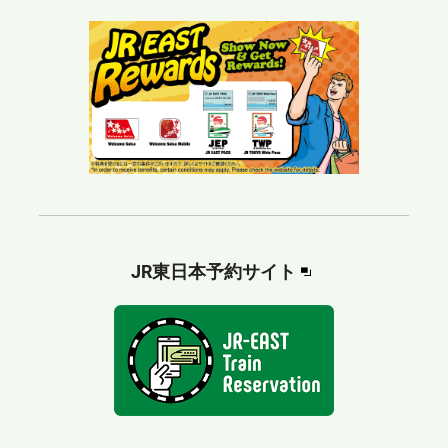
別
JR東日本予約サイト
ウ
ィ
ン
ド
ウ
で
開
き