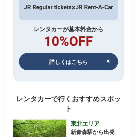
×
JR Regular tickets
JR Rent-A-Car
レンタカーが基本料金から
10%OFF
詳しくはこちら
別
ウィ
ン
ド
ウ
レンタカーで行くおすすめスポッ
で
開
ト
き
ま
東北エリア
す
新青森駅から出発