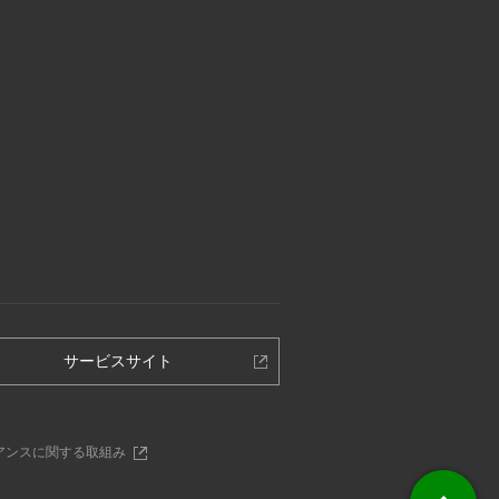
別
サービスサイト
ウ
ィ
ン
別
アンスに関する取組み
ド
ウ
ウ
ィ