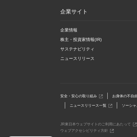
企業サイト
企業情報
株主・投資家情報(IR)
サステナビリティ
ニュースリリース
別
安全・安心の取り組み
お身体の不自
ウ
別
ニュースリリース一覧
ソーシャ
ィ
ウ
ン
ィ
ド
ン
ウ
別
JR東日本ウェブサイトのご利用にあたって
ド
で
ウ
別
ウェブアクセシビリティ方針
ウ
開
ィ
ウ