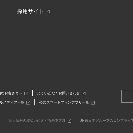
ウ
別
採用サイト
で
開
ウ
き
ィ
ま
ン
す
ド
ウ
で
開
き
ま
す
別
別
由なお客さまへ
よくいただくお問い合わせ
ウ
ウ
別
別
ルメディア一覧
公式スマートフォンアプリ一覧
ィ
ィ
ウ
ウ
ン
ン
ィ
ィ
ド
ド
ン
ン
ウ
ウ
別
個人情報の取扱いに関する基本方針
JR東日本グループのコンプライ
ド
ド
で
で
ウ
ウ
ウ
開
開
ィ