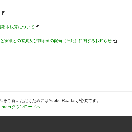
別
信
ウ
ィ
別
年度期末決算について
ン
ウ
ド
ィ
別
想と実績との差異及び剰余金の配当（増配）に関するお知らせ
ウ
ン
ウ
で
ド
ィ
開
ウ
ン
き
で
ド
ま
開
ウ
す
き
で
ま
開
す
き
ま
ルをご覧いただくためにはAdobe Readerが必要です。
す
別
 Readerダウンロードへ
ウ
ィ
ン
ド