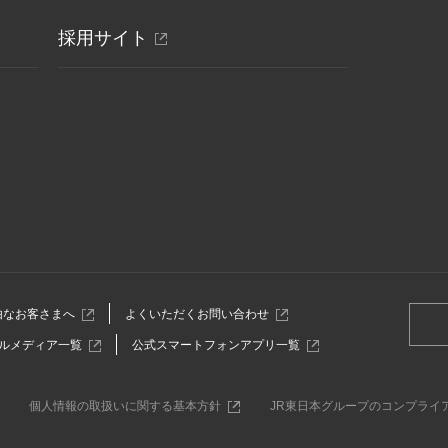
ウ
別
採用サイト
で
開
ウ
き
ィ
ま
ン
す
ド
ウ
で
開
き
ま
す
別
別
由なお客さまへ
よくいただくお問い合わせ
ウ
ウ
別
別
ルメディア一覧
公式スマートフォンアプリ一覧
ィ
ィ
ウ
ウ
ン
ン
ィ
ィ
ド
ド
ン
ン
ウ
ウ
別
個人情報の取扱いに関する基本方針
JR東日本グループのコンプライ
ド
ド
で
で
ウ
ウ
ウ
開
開
ィ