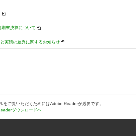
別
信
ウ
ィ
別
年度期末決算について
ン
ウ
ド
ィ
別
想と実績の差異に関するお知らせ
ウ
ン
ウ
で
ド
ィ
開
ウ
ン
き
で
ド
ま
開
ウ
す
き
で
ま
開
す
き
ま
ルをご覧いただくためにはAdobe Readerが必要です。
す
別
 Readerダウンロードへ
ウ
ィ
ン
ド