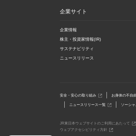
企業サイト
企業情報
株主・投資家情報(IR)
サステナビリティ
ニュースリリース
別
安全・安心の取り組み
お身体の不自
ウ
別
ニュースリリース一覧
ソーシャ
ィ
ウ
ン
ィ
ド
ン
ウ
別
JR東日本ウェブサイトのご利用にあたって
ド
で
ウ
別
ウェブアクセシビリティ方針
ウ
開
ィ
ウ