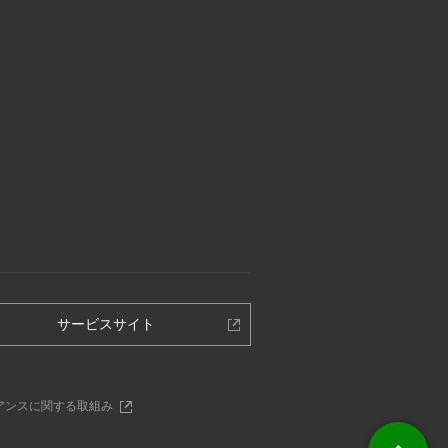
別
サービスサイト
ウ
ィ
ン
別
アンスに関する取組み
ド
ウ
ウ
ィ