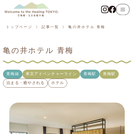
トップページ
青梅線
トップページ
記事一覧
亀の井ホテル 青梅
東京アドベンチャーライン
亀の井ホテル 青梅
五日市線
記事一覧
青梅線
東京アドベンチャーライン
青梅駅
青梅駅
泊まる・癒やされる
ホテル
観る・触れる
遊ぶ・体験する
食べる・飲む
泊まる・癒やされる