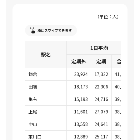
（単位：人）
横にスワイプできます
1日平均
駅名
定期外
定期
合計
鎌倉
23,924
17,322
41,247
田端
18,173
22,306
40,479
亀有
15,193
24,716
39,909
上尾
11,601
27,079
38,681
中山
13,558
24,641
38,199
東川口
12,889
25,117
38,007