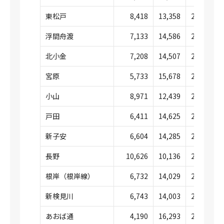
東松戸
8,418
13,358
21,777
浮間舟渡
7,133
14,586
21,719
北小金
7,208
14,507
21,716
宮原
5,733
15,678
21,412
小山
8,971
12,439
21,410
戸田
6,411
14,625
21,037
新子安
6,604
14,285
20,890
長野
10,626
10,136
20,762
根岸（根岸線）
6,732
14,029
20,762
新検見川
6,743
14,003
20,747
あおば通
4,190
16,293
20,484