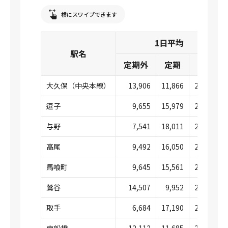
横にスワイプできます
1日平均
駅名
定期外
定期
合計
大久保（中央本線）
13,906
11,866
25,772
逗子
9,655
15,979
25,635
与野
7,541
18,011
25,553
高尾
9,492
16,050
25,542
馬喰町
9,645
15,561
25,207
鶯谷
14,507
9,952
24,460
取手
6,684
17,190
23,875