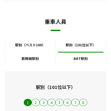
乗車人員
駅別（ベスト100）
駅別（101位以下）
新幹線駅別
BRT駅別
駅別（101位以下）
1
2
3
4
5
6
7
8