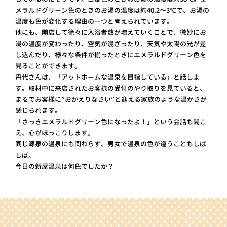
メラルドグリーン色のときのお湯の温度は約40.2～3℃で、お湯の
温度も色が変化する理由の一つと考えられています。
他にも、開店して徐々に入浴者数が増えていくことで、微妙にお
湯の温度が変わったり、空気が混ざったり、天気や太陽の光が差
し込んだり、様々な条件が揃ったときにエメラルドグリーン色を
見ることができます。
丹代さんは、「アットホームな温泉を目指している」と話しま
す。取材中に来店されたお客様の受付のやり取りを見ていると、
まるでお客様に”おかえりなさい”と迎える家族のような温かさが
感じられます。
「さっきエメラルドグリーン色になったよ！」という会話も聞こ
え、心がほっこりします。
同じ源泉の温泉にも関わらず、男女で温泉の色が違うこともしば
しば。
今日の新屋温泉は何色でしたか？