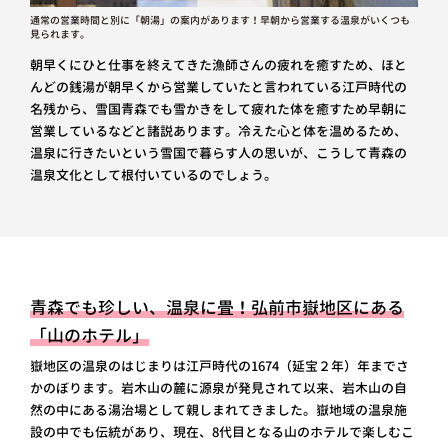
通常の営業時間と別に「朝湯」の案内があります！早朝から営業する温泉がいくつも
見られます。
朝早くにひと仕事を終えてきた漁師さんの疲れを癒すため、ほと
んどの銭湯が朝早くから営業していたと言われている江戸時代の
名残から、雪国青森でも雪かきをして疲れた体を癒すため早朝に
営業しているなどと諸説あります。冷えた心と体を温めるため、
温泉に行きたいという雪国で暮らす人の思いが、こうして青森の
温泉文化として根付いているのでしょう。
青森でも珍しい、温泉に畳！弘前市嶽地区にある
「山のホテル」
嶽地区の温泉のはじまりは江戸時代の1674（延宝２年）年までさ
かのぼります。岩木山の麓に源泉が発見されて以来、岩木山の自
然の中にある湯治場として親しまれてきました。嶽地域の温泉施
設の中でも伝統があり、現在、8代目となる山のホテルで楽しむこ