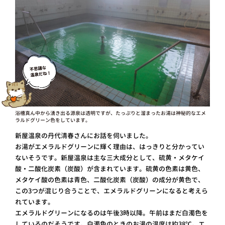
浴槽真ん中から湧き出る源泉は透明ですが、たっぷりと溜まったお湯は神秘的なエメ
ラルドグリーン色をしています。
新屋温泉の丹代清春さんにお話を伺いました。
お湯がエメラルドグリーンに輝く理由は、はっきりと分かってい
ないそうです。新屋温泉は主な三大成分として、硫黄・メタケイ
酸・二酸化炭素（炭酸）が含まれています。硫黄の色素は黄色、
メタケイ酸の色素は青色、二酸化炭素（炭酸）の成分が黄色で、
この3つが混じり合うことで、エメラルドグリーンになると考えら
れています。
エメラルドグリーンになるのは午後3時以降。午前はまだ白濁色を
しているのだそうです。白濁色のときのお湯の温度は約38℃。エ