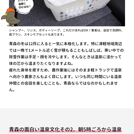
シャンプー、リンス、ボディーソープ、これだけあればOK！筆者は、追加で洗顔料、
歯ブラシ、スキンケアセットもあります。
青森の冬は12月に入ると一気に本格化します。特に津軽地域周辺
では一晩で1メートル近く雪が積もることもしばしば。寒い中での
除雪作業は手足・顔を冷やします。そんなときは温泉に浸かって
体の芯から温まりたくなりますよね。
疲れた身体を癒すため、農作業後にはそのまま軽トラックで温泉
へ向かう農家さんもよく目にします。いつも同じ時間にいる温泉
仲間との会話を楽しむことも、青森ならではなのかもしれませ
ん。
青森の面白い温泉文化その2、朝5時ごろから温泉