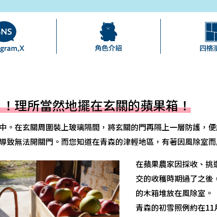
？！理所當然地擺在玄關的蘋果箱！
中。在玄關周圍裝上玻璃隔間，將玄關的門再隔上一層防護，便
導致無法開關門。而您知道在青森的津輕地區，有著因風除室而
在蘋果農家因採收、挑
交的收穫時期過了之後
的木箱堆放在風除室。
青森的初雪照例約在1