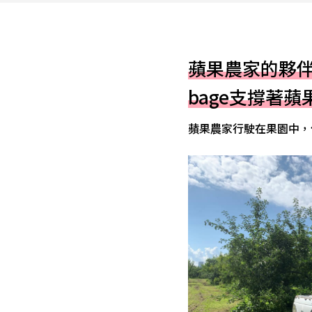
蘋果農家的夥伴
bage支撐著蘋
蘋果農家行駛在果園中，