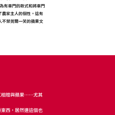
分為有車門的款式和將車門
了農家主人的個性。這有
人不禁莞爾一笑的蘋果文
互相贈與蘋果……尤其
種東西，居然連這個也