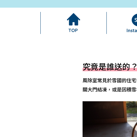
究竟是誰送的
風除室常見於雪國的住宅
關大門結凍，或是因積雪