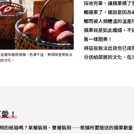
採收完畢，讓蘋果積了
觸蘋果了。據說是因為
觸而被人類體溫的溫差
蘋果就是如此纖細。不
舊一樣甜美！
將這些無法出貨但已成
。這邊有著將損傷、色澤不佳、蒂頭掉落等無法
分送給鄰居的文化，在
戚的文化。
可愛！
用的紙箱嗎？單層裝用、雙層裝用……根據所要贈送的蘋果數量