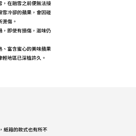
雪，在融雪之前便無法接
被雪冷卻的蘋果，會因碰
所燙傷。
過，即使有損傷，滋味仍
熟、富含蜜心的美味蘋果
津輕地區已深植許久。
，紙箱的款式也有所不