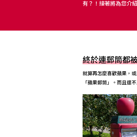
有？！接著將為您介
終於連郵筒都
就算再怎麼喜歡蘋果，或
「蘋果郵筒」。而且還不