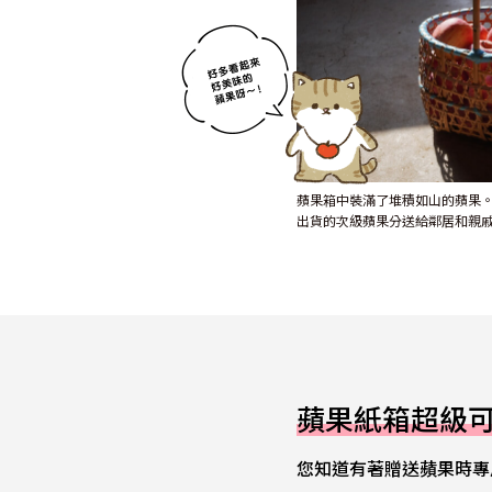
蘋果箱中裝滿了堆積如山的蘋果
出貨的次級蘋果分送給鄰居和親
蘋果紙箱超級
您知道有著贈送蘋果時專