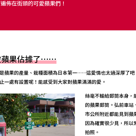
紹遍佈在街頭的可愛蘋果們！
被蘋果佔據了……
是蘋果的產量、栽種面積為日本第一……這愛情也太過深厚了吧
止一處有設置呢！能感受到大家對蘋果滿滿的愛。
絲毫不輸給郵筒本身，
的蘋果郵筒。弘前車站
市公所附近都能見到蘋
因為確實很少見，所以
拍照。