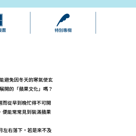
能避免因冬天的寒氣使玄
展開的「蘋果文化」嗎？
選而從早到晚忙得不可開
，便能常常見到裝滿蘋果
1月左右落下。若是來不及