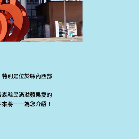
。特別是位於縣內西部
青森縣民滿溢蘋果愛的
下來將一一為您介紹！