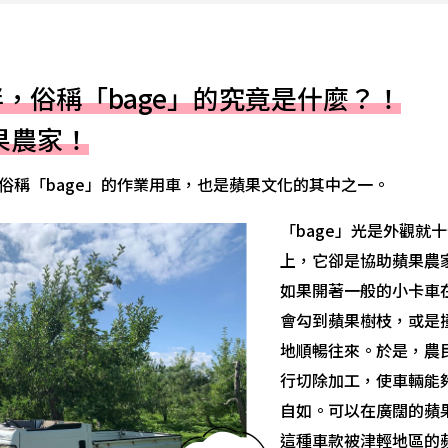
，俗稱「bage」的究竟是什麼？！
果農家！
俗稱「bage」的作業用車，也是蘋果文化的其中之一。
「bage」光是外觀就
上，它卻是協助蘋果農
如果開著一般的小卡車
會勾到蘋果樹枝，或是
地順暢往來。於是，農
行切除加工，使車輛能
自如。可以在廣闊的蘋
這種車款被津輕地區的