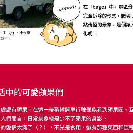
在「bage」中，還區
完全拆除的款式，體現
點奇怪的景象，是個讓
化呢！
「bage」。小卡車
狀態了。
活中的可愛蘋果們
旁處處有蘋果。在這一帶稍微開車行駛便能看到蘋果園、
的人們而言，日常景象總是少不了蘋果的身影。
果的愛情太滿了（？），不光是食用，還有那種東西和這