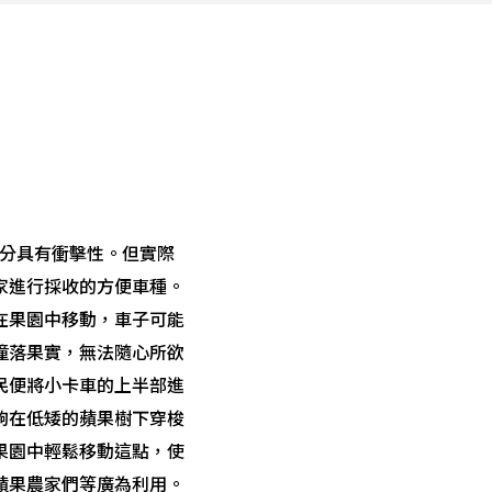
十分具有衝擊性。但實際
家進行採收的方便車種。
在果園中移動，車子可能
撞落果實，無法隨心所欲
民便將小卡車的上半部進
夠在低矮的蘋果樹下穿梭
果園中輕鬆移動這點，使
蘋果農家們等廣為利用。