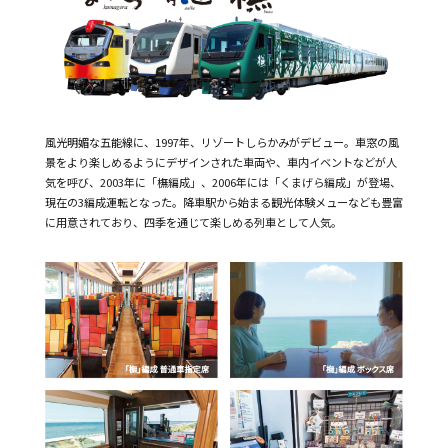
風光明媚な五能線に、1997年、リゾートしらかみがデビュー。車窓の風
景をより楽しめるようにデザインされた車両や、車内イベントなどが人
気を呼び、2003年に「橅編成」、2006年には「くまげら編成」が登場、
現在の3編成運転となった。降車駅から始まる観光体験メューなども豊富
に用意されており、四季を通じて楽しめる列車として人気。