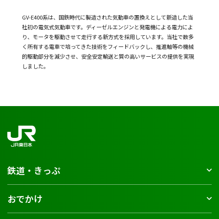
GV-E400系は、国鉄時代に製造された気動車の置換えとして新造した当
社初の電気式気動車です。ディーゼルエンジンと発電機による電力によ
り、モータを駆動させて走行する新方式を採用しています。当社で数多
く所有する電車で培ってきた技術をフィードバックし、推進軸等の機械
的駆動部分を減少させ、安全安定輸送と質の高いサービスの提供を実現
しました。
鉄道・きっぷ
おでかけ