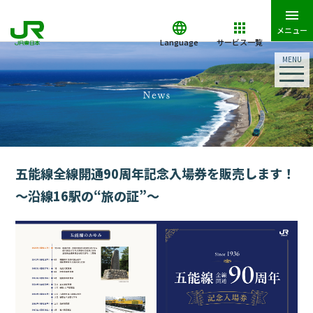
メニュー
Language
サービス一覧
MENU
五能線全線開通90周年記念入場券を販売します！
～沿線16駅の“旅の証”～