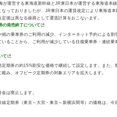
東海が運営する東海道新幹線とJR東日本が運営する東海道本
こなっておりましたが、JR東日本の運賃改定により東海道本
改定後は異なる線路として運賃計算をおこないます。
券の発売終了について
及や紙の乗車券のご利用の減少、インターネット予約による割
ていることから、ご利用が減少している往復乗車券・連続乗
いて
勤定期券の約15%割安な価格で継続して設定します。また、
に鑑み、オフピーク定期券の対象エリアを拡大します。
料金は廃止します。
幹線定期券（東京～大宮・東京～新横浜間等）の価格は、今