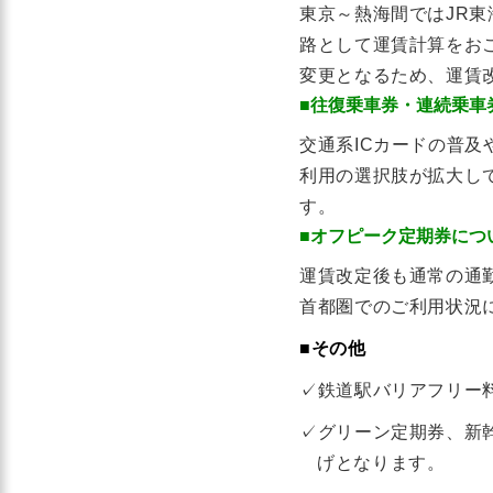
東京～熱海間ではJR
路として運賃計算をお
変更となるため、運賃
■往復乗車券・連続乗車
交通系ICカードの普
利用の選択肢が拡大し
す。
■オフピーク定期券につ
運賃改定後も通常の通
首都圏でのご利用状況
■その他
✓鉄道駅バリアフリー
✓グリーン定期券、新
げとなります。