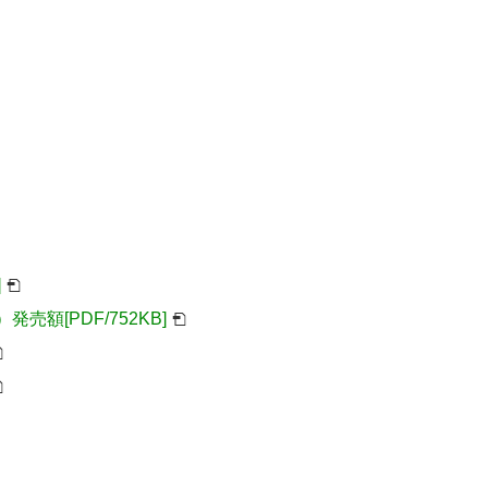
]
売額[PDF/752KB]