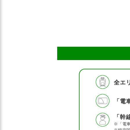
全エ
「電
「幹
※「電