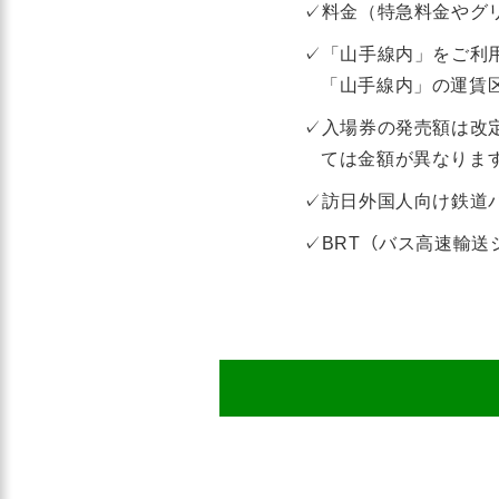
✓料金（特急料金やグ
✓「山手線内」をご利
「山手線内」の運賃
✓入場券の発売額は改
ては金額が異なりま
✓訪日外国人向け鉄道
✓BRT（バス高速輸