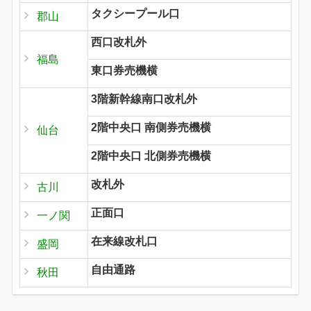
タクシープール口
郡山
西口改札外
福島
東口券売機横
3階新幹線南口改札外
2階中央口 南側券売機横
仙台
2階中央口 北側券売機横
改札外
古川
正面口
一ノ関
在来線改札口
盛岡
自由通路
秋田