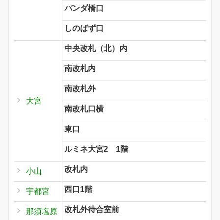
パンダ橋口
しのばず口
中央改札（北）内
南改札内
南改札外
大宮
南改札口横
東口
ルミネ大宮2 1階
改札内
小山
西口1階
宇都宮
改札外待合室前
那須塩原