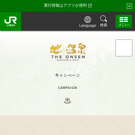
運行情報はアプリが便利
×
検索
Language
「地・温泉」トップ
「地・温泉」が特別な理由
キャンペーン
「地・温泉」の湯守たち・お宿一覧
CAMPAIGN