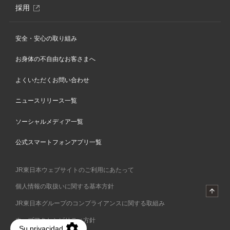
ィ
別
採用
ン
ウ
ド
ィ
ウ
安全・安心の取り組み
ン
で
ド
開
お身体の不自由なお客さまへ
ウ
き
で
ま
よくいただくお問い合わせ
開
す
き
ニュースリリース一覧
ま
す
ソーシャルメディア一覧
公式スマートフォンアプリ一覧
JR東日本ウェブサイトのご利用にあたって
個人情報の取扱いに関する基本方針
JR東日本グループのコンプライアンスに関する取組み
ウェブアクセシビリティ方針