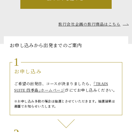
トピックス
よくあるお問い合わせ
旅行会社企画の旅行商品はこちら
アーカイブ
「TRAIN SUITE 四季島」に安心してご乗車いただくために
お申し込みから出発までのご案内
公式ソーシャルメディア｜
Instagram
1
お申し込み
閉じる
ご希望の出発日、コースが決まりましたら、
｢TRAIN
SUITE 四季島｣ホームページ
にてお申し込みください。
お申し込み多数の場合は抽選とさせていただきます。抽選結果は
書面でお知らせいたします。