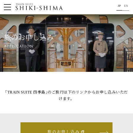
JP
EN
HOME
車内のご紹介
旅のお申し込み
Application
旅の行程のご紹介
パンフレット・旅のお申し込み
オリジナル商品のご案内
連載コラム
｢TRAIN SUITE 四季島｣のご旅行は下のリンクからお申し込みいただ
けます。
地域をつなぐ懸け橋に。
コンセプト
プロジェクトメンバー
旅のお申し込み