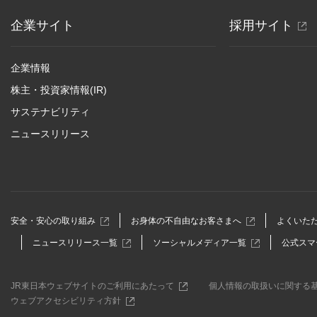
別
企業サイト
採用サイト
ウ
ィ
企業情報
ン
株主・投資家情報(IR)
ド
サステナビリティ
ウ
ニュースリリース
で
開
き
ま
す
別
別
安全・安心の取り組み
お身体の不自由なお客さまへ
よくいた
ウ
ウ
別
別
ニュースリリース一覧
ソーシャルメディア一覧
公式スマ
ィ
ィ
ウ
ウ
ン
ン
ィ
ィ
ド
ド
ン
ン
ウ
ウ
別
JR東日本ウェブサイトのご利用にあたって
個人情報の取扱いに関する
ド
ド
で
で
ウ
別
ウェブアクセシビリティ方針
ウ
ウ
開
開
ィ
ウ