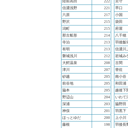
陸前高田
222
宮守
信濃浅野
221
早口
六原
217
小国
野沢
215
袋田
潟町
215
府屋
那古船形
214
八千穂
寺泊
213
羽後飯
有明
213
信濃川
磐城浅川
212
岩城み
大鰐温泉
208
古間
津川
207
替佐
砂越
205
南小谷
前谷地
205
和田浦
脇本
205
越後下
野辺山
204
いわて
深浦
203
脇野田
神俣
201
羽黒下
ほっとゆだ
200
上小川
藤根
198
羽後長