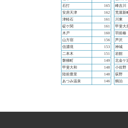
石打
165
峰吉川
安房天津
162
荒屋新
津軽石
161
川東
碇ケ関
161
甲斐大
木戸
160
羽前椿
山方宿
156
芦沢
信濃境
153
神城
二本木
151
岩館
磐梯町
149
北金ケ
甲斐大和
148
小佐野
陸前豊里
148
荻野
あつみ温泉
146
鶴泊