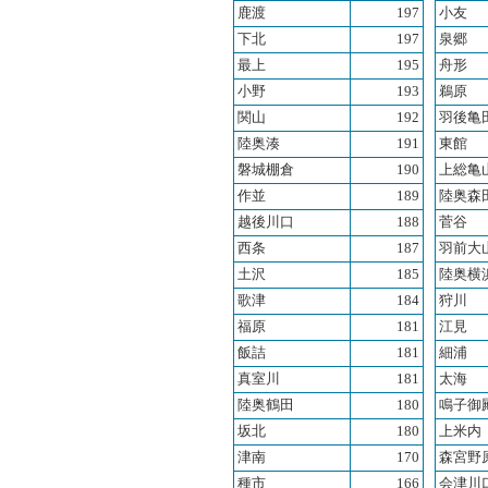
鹿渡
197
小友
下北
197
泉郷
最上
195
舟形
小野
193
鵜原
関山
192
羽後亀
陸奥湊
191
東館
磐城棚倉
190
上総亀
作並
189
陸奥森
越後川口
188
菅谷
西条
187
羽前大
土沢
185
陸奥横
歌津
184
狩川
福原
181
江見
飯詰
181
細浦
真室川
181
太海
陸奥鶴田
180
鳴子御
坂北
180
上米内
津南
170
森宮野
種市
166
会津川