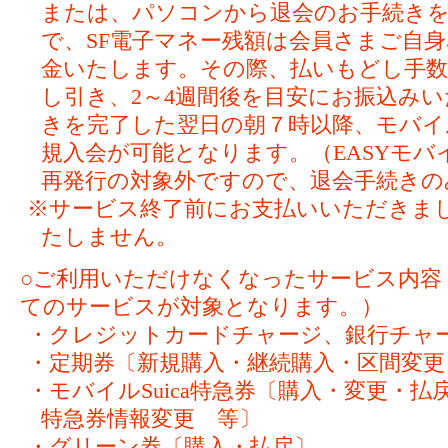
または、パソコンから退会のお手続き
で、SF電子マネー残額は会員さまご自
金いたします。その際、払いもどし手数料
し引き、2～4週間後を目安にお振込み
きを完了した翌日の朝７時以降、モバイルS
規入会が可能となります。（EASYモバイ
再発行の対象外ですので、退会手続きの
※サービス終了前にお支払いいただきま
たしません。
○ご利用いただけなくなったサービス内容
てのサービスが対象となります。）
・クレジットカードチャージ、銀行チャ
・定期券〔新規購入・継続購入・区間変更
・モバイルSuica特急券〔購入・変更・
特急券情報変更 等〕
・グリーン券〔購入・払戻〕