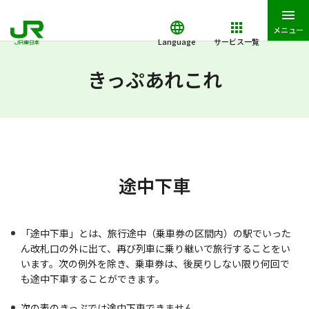
メニュー
Language
サービス一覧
JR東日本トップ
鉄道・きっぷ
きっぷあれこれ
途中下車
きっぷあれこれ
途中下車
「途中下車」とは、旅行途中（乗車券の区間内）の駅でいった
ん改札口の外に出て、再び列車に乗り継いで旅行することをい
います。次の例外を除き、乗車券は、後戻りしない限り何回で
も途中下車することができます。
次の表のきっぷでは途中下車できません。