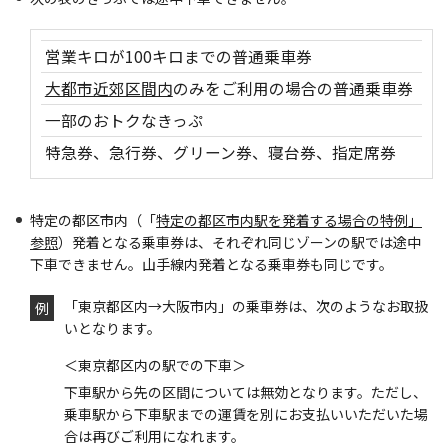
営業キロが100キロまでの普通乗車券
大都市近郊区間内
のみをご利用の場合の普通乗車券
一部のおトクなきっぷ
特急券、急行券、グリーン券、寝台券、指定席券
特定の都区市内（「
特定の都区市内駅を発着する場合の特例」
参照
）発着となる乗車券は、それぞれ同じゾーンの駅では途中
下車できません。山手線内発着となる乗車券も同じです。
「東京都区内→大阪市内」の乗車券は、次のようなお取扱
例
いとなります。
＜東京都区内の駅での下車＞
下車駅から先の区間については無効となります。ただし、
乗車駅から下車駅までの運賃を別にお支払いいただいた場
合は再びご利用になれます。