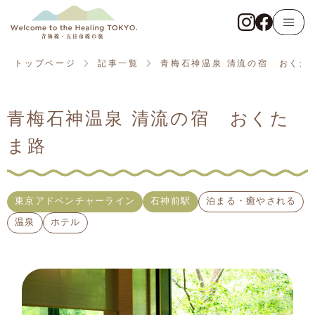
トップページ
青梅線
トップページ
記事一覧
青梅石神温泉 清流の宿 おくた
東京アドベンチャーライン
青梅石神温泉 清流の宿 おくた
五日市線
ま路
記事一覧
観る・触れる
東京アドベンチャーライン
石神前駅
泊まる・癒やされる
温泉
ホテル
遊ぶ・体験する
食べる・飲む
泊まる・癒やされる