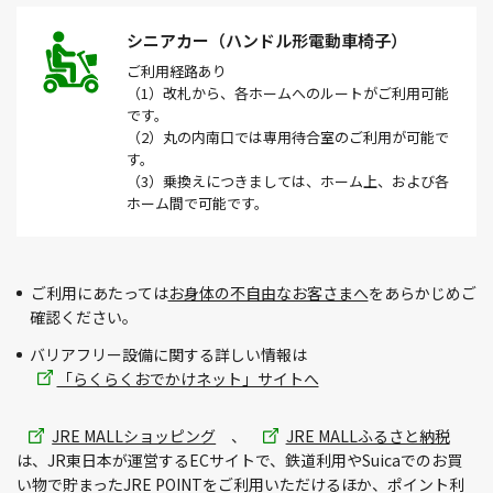
シニアカー（ハンドル形電動車椅子）
ご利用経路
あり
（1）改札から、各ホームへのルートがご利用可能
です。
（2）丸の内南口では専用待合室のご利用が可能で
す。
（3）乗換えにつきましては、ホーム上、および各
ホーム間で可能です。
ご利用にあたっては
お身体の不自由なお客さまへ
をあらかじめご
確認ください。
バリアフリー設備に関する詳しい情報は
「らくらくおでかけネット」サイトへ
別
別
JRE MALLショッピング
、
JRE MALLふるさと納税
ウィ
ウィ
は、JR東日本が運営するECサイトで、鉄道利用やSuicaでのお買
ン
ン
い物で貯まったJRE POINTをご利用いただけるほか、ポイント利