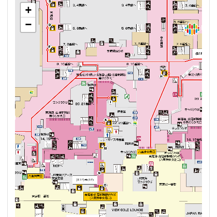
+
+
+
+
+
+
+
−
−
−
−
−
−
−