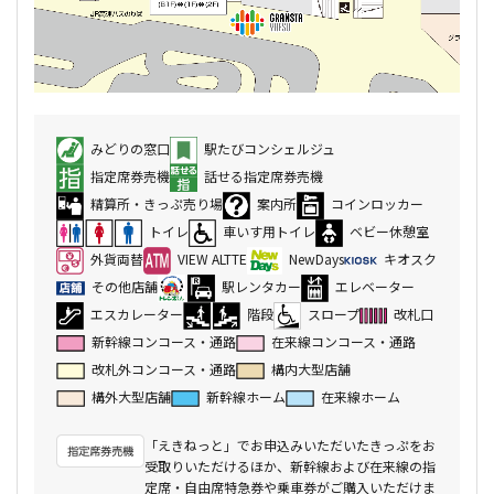
みどりの窓口
駅たびコンシェルジュ
指定席券売機
話せる指定席券売機
精算所・きっぷ売り場
案内所
コインロッカー
トイレ
車いす用トイレ
ベビー休憩室
外貨両替
VIEW ALTTE
NewDays
キオスク
その他店舗
駅レンタカー
エレベーター
エスカレーター
階段
スロープ
改札口
新幹線コンコース・通路
在来線コンコース・通路
改札外コンコース・通路
構内大型店舗
構外大型店舗
新幹線ホーム
在来線ホーム
「えきねっと」でお申込みいただいたきっぷをお
受取りいただけるほか、新幹線および在来線の指
定席・自由席特急券や乗車券がご購入いただけま