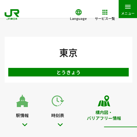
メニュー
Language
サービス一覧
JR東日本トップ
鉄道・きっぷ
駅を検索
駅構内図・バリアフ
東京
とうきょう
構内図・
駅情報
時刻表
バリアフリー情報