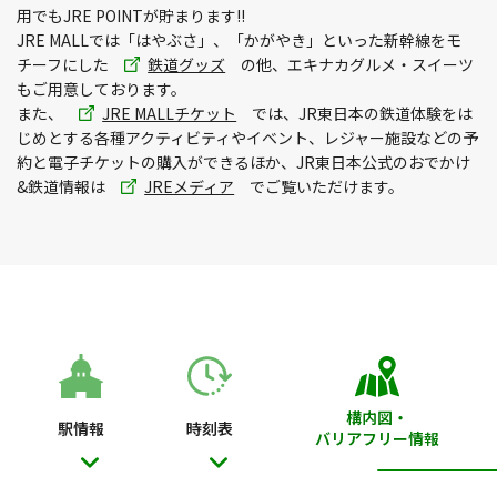
ド
ド
用でもJRE POINTが貯まります!!
ウ
ウ
JRE MALLでは「はやぶさ」、「かがやき」といった新幹線をモ
で
別
で
チーフにした
鉄道グッズ
の他、エキナカグルメ・スイーツ
開
ウィ
開
もご用意しております。
き
ン
別
き
また、
JRE MALLチケット
では、JR東日本の鉄道体験をは
ま
ド
ウィ
ま
じめとする各種アクティビティやイベント、レジャー施設などの予
す
ウ
ン
す
約と電子チケットの購入ができるほか、JR東日本公式のおでかけ
で
別
ド
&鉄道情報は
JREメディア
でご覧いただけます。
開
ウィ
ウ
き
ン
で
ま
ド
開
す
ウ
き
で
ま
開
す
き
ま
す
構内図・
駅情報
時刻表
バリアフリー情報