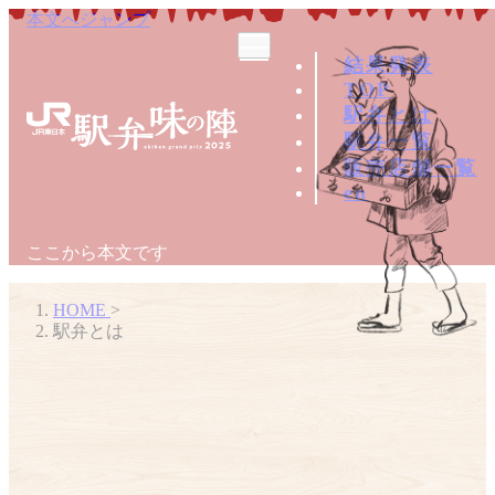
本文へジャンプ
結果発表
TOP
駅弁とは
駅弁一覧
販売店舗一覧
en
ここから本文です
HOME
>
駅弁とは