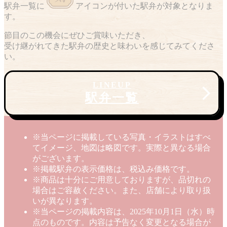
駅弁一覧に
アイコンが付いた駅弁が対象となりま
す。
節目のこの機会にぜひご賞味いただき、
受け継がれてきた駅弁の歴史と味わいを感じてみてくださ
い。
LINEUP
駅弁一覧
※当ページに掲載している写真・イラストはすべ
てイメージ、地図は略図です。実際と異なる場合
がございます。
※掲載駅弁の表示価格は、税込み価格です。
※商品は十分にご用意しておりますが、品切れの
場合はご容赦ください。また、店舗により取り扱
いが異なります。
※当ページの掲載内容は、2025年10月1日（水）時
点のものです。内容は予告なく変更となる場合が