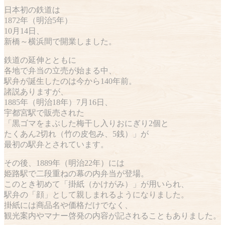
日本初の鉄道は
1872年（明治5年）
10月14日、
新橋～横浜間で開業しました。
鉄道の延伸とともに
各地で弁当の立売が始まる中、
駅弁が誕生したのは今から140年前。
諸説ありますが、
1885年（明治18年）7月16日、
宇都宮駅で販売された
「黒ゴマをまぶした梅干し入りおにぎり2個と
たくあん2切れ（竹の皮包み、5銭）」が
最初の駅弁とされています。
その後、1889年（明治22年）には
姫路駅で二段重ねの幕の内弁当が登場。
このとき初めて「掛紙（かけがみ）」が用いられ、
駅弁の「顔」として親しまれるようになりました。
掛紙には商品名や価格だけでなく、
観光案内やマナー啓発の内容が記されることもありました。