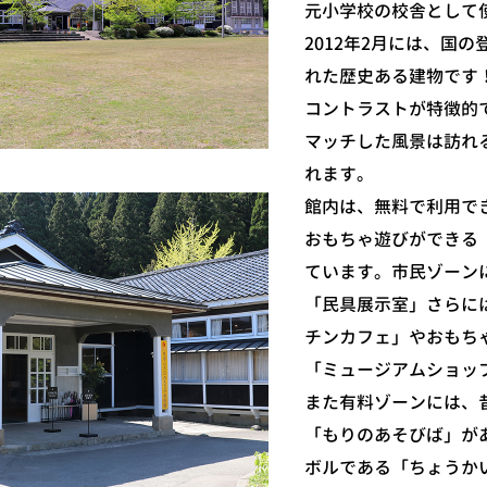
元小学校の校舎として
2012年2月には、国
れた歴史ある建物です
コントラストが特徴的
マッチした風景は訪れ
れます。
館内は、無料で利用で
おもちゃ遊びができる
ています。市民ゾーン
「民具展示室」さらに
チンカフェ」やおもち
「ミュージアムショッ
また有料ゾーンには、
「もりのあそびば」が
ボルである「ちょうか