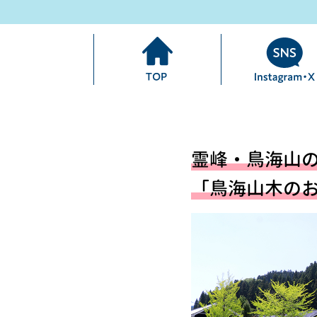
霊峰・鳥海山
「鳥海山木の