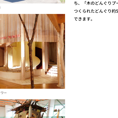
ち、「木のどんぐりプ
口
つくられたどんぐり約5
できます。
タワー