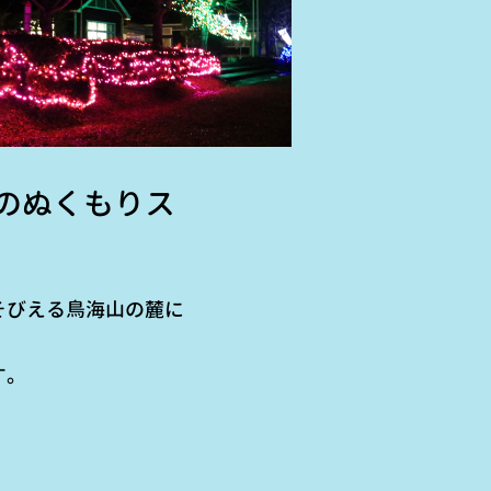
のぬくもりス
そびえる鳥海山の麓に
す。