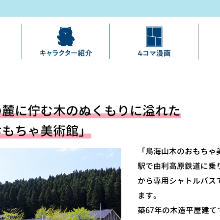
の麓に佇む木のぬくもりに溢れた
おもちゃ美術館」
「鳥海山木のおもちゃ
駅で由利高原鉄道に乗
から専用シャトルバス
ます。
築67年の木造平屋建てで