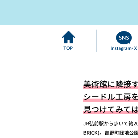
美術館に隣接するCA
シードル工房
見つけてみて
JR弘前駅から歩いて約20分
BRICK)。吉野町緑地