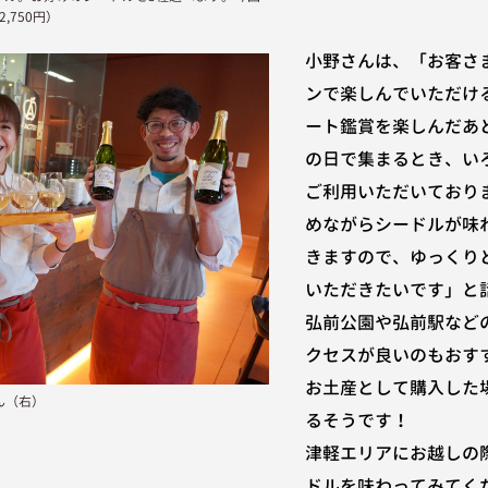
,750円）
小野さんは、「お客さ
ンで楽しんでいただけ
ート鑑賞を楽しんだあ
の日で集まるとき、いろ
ご利用いただいており
めながらシードルが味
きますので、ゆっくり
いただきたいです」と
弘前公園や弘前駅など
クセスが良いのもおす
お土産として購入した
ん（右）
るそうです！
津軽エリアにお越しの際
ドルを味わってみてく