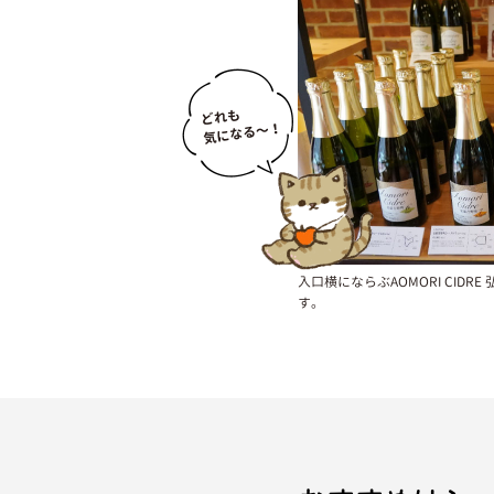
入口横にならぶAOMORI CID
す。