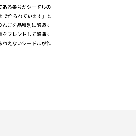
てある番号がシードルの
番まで作られています」と
りんごを品種別に醸造す
種をブレンドして醸造す
味わえないシードルが作