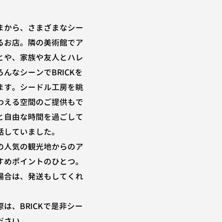
まから、さまざまなシー
るお店。隣の美術館でア
とや、家族や友人とハレ
んなシーンでBRICKを
ます。シードル工房を眺
わえる空間のご提供もで
と自由な時間を過ごして
話していました。
の人気の観光地からのア
すめポイントのひとつ。
場合は、発送もしてくれ
は、BRICKで是非シー
ださい。