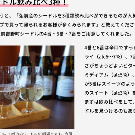
ドル飲み比べ3種！
うと、「弘前産のシードルを3種類飲み比べができるものが人
プで買って帰られるお客様が多くみられます」と教えてくださ
RE 弘前吉野町シードルの4番・6番・7番をご用意してくれました。
4番と6番は辛口です
ライ（alc6～7%）、
さがちょうどよいビタ
ミディアム（alc5%
が5番はスイーツのよ
のスイート（alc3%
まずは飲み比べをして
ドルを見つけるのもあ
町シードル。お好みのシードルを3種選べます。今回