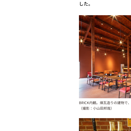
した。
BRICK内観。煉瓦造りの建物
（撮影：小山田邦哉）