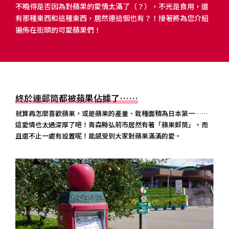
不曉得是否因為對蘋果的愛情太滿了（？），不光是食用，還
有那種東西和這種東西，居然連這個也有？！接著將為您介紹
遍佈在街頭的可愛蘋果們！
終於連郵筒都被蘋果佔據了……
就算再怎麼喜歡蘋果，或是蘋果的產量、栽種面積為日本第一……
這愛情也太過深厚了吧！青森縣弘前市居然有著「蘋果郵筒」。而
且還不止一處有設置呢！能感受到大家對蘋果滿滿的愛。