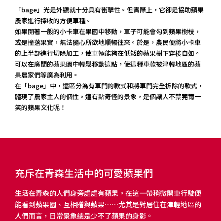
「bage」光是外觀就十分具有衝擊性。但實際上，它卻是協助蘋果
農家進行採收的方便車種。
如果開著一般的小卡車在果園中移動，車子可能會勾到蘋果樹枝，
或是撞落果實，無法隨心所欲地順暢往來。於是，農民便將小卡車
的上半部進行切除加工，使車輛能夠在低矮的蘋果樹下穿梭自如。
可以在廣闊的蘋果園中輕鬆移動這點，使這種車款被津輕地區的蘋
果農家們等廣為利用。
在「bage」中，還區分為有車門的款式和將車門完全拆除的款式，
體現了農家主人的個性。這有點奇怪的景象，是個讓人不禁莞爾一
笑的蘋果文化呢！
充斥在青森生活中的可愛蘋果們
生活在青森的人們身旁處處有蘋果。在這一帶稍微開車行駛便
能看到蘋果園、互相贈與蘋果……尤其是對居住在津輕地區的
人們而言，日常景象總是少不了蘋果的身影。