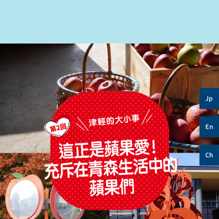
Jp
En
Ch