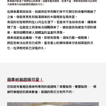
蘋果箱中裝滿了堆積如山的蘋果。這邊有著將損傷、色澤不佳、蒂頭掉落等無法出貨的
次級蘋果分送給鄰居和親戚的文化。
在蘋果農家因採收、挑選而從早到晚忙得不可開交的收穫時期過了
之後，便能常常見到裝滿蘋果的木箱堆放在風除室。
青森的初雪照例約在11月左右落下。若是來不及採收完畢，讓蘋果
積了雪，在融雪之前便無法接觸蘋果了。據說是因為被雪冷卻的蘋
果，會因碰觸而被人類體溫的溫差所燙傷。
蘋果就是如此纖細。不過，即使有損傷，滋味仍舊一樣甜美！
將這些無法出貨但已成熟、富含蜜心的美味蘋果分送給鄰居的文
化，在津輕地區已深植許久。
蘋果紙箱超級可愛！
您知道有著贈送蘋果時專用的紙箱嗎？單層裝用、雙層裝用……根
據所要贈送的蘋果數量，紙箱的款式也有所不同。