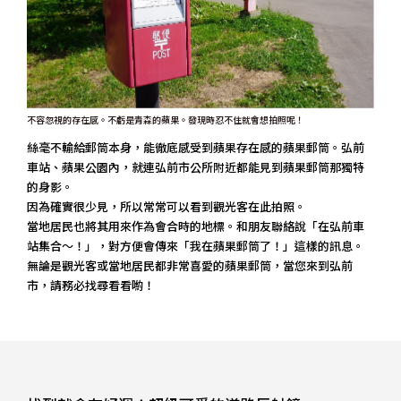
不容忽視的存在感。不虧是青森的蘋果。發現時忍不住就會想拍照呢！
絲毫不輸給郵筒本身，能徹底感受到蘋果存在感的蘋果郵筒。弘前
車站、蘋果公園內，就連弘前市公所附近都能見到蘋果郵筒那獨特
的身影。
因為確實很少見，所以常常可以看到觀光客在此拍照。
當地居民也將其用來作為會合時的地標。和朋友聯絡說「在弘前車
站集合～！」，對方便會傳來「我在蘋果郵筒了！」這樣的訊息。
無論是觀光客或當地居民都非常喜愛的蘋果郵筒，當您來到弘前
市，請務必找尋看看喲！