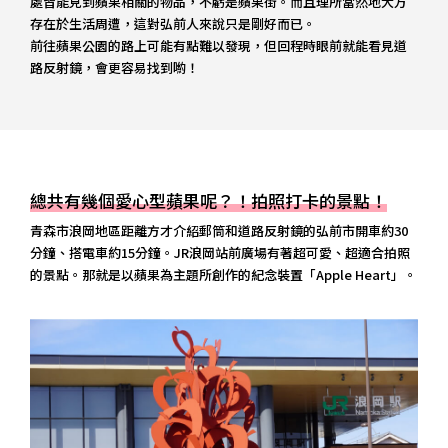
處皆能見到蘋果相關的物品，不虧是蘋果街。而且理所當然地大方
存在於生活周遭，這對弘前人來說只是剛好而已。
前往蘋果公園的路上可能有點難以發現，但回程時眼前就能看見道
路反射鏡，會更容易找到喲！
總共有幾個愛心型蘋果呢？！拍照打卡的景點！
青森市浪岡地區距離方才介紹郵筒和道路反射鏡的弘前市開車約30
分鐘、搭電車約15分鐘。JR浪岡站前廣場有著超可愛、超適合拍照
的景點。那就是以蘋果為主題所創作的紀念裝置「Apple Heart」。