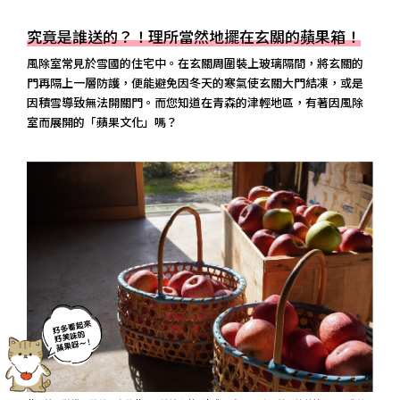
究竟是誰送的？！理所當然地擺在玄關的蘋果箱！
風除室常見於雪國的住宅中。在玄關周圍裝上玻璃隔間，將玄關的
門再隔上一層防護，便能避免因冬天的寒氣使玄關大門結凍，或是
因積雪導致無法開關門。而您知道在青森的津輕地區，有著因風除
室而展開的「蘋果文化」嗎？