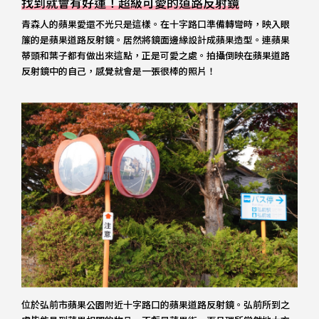
找到就會有好運！超級可愛的道路反射鏡
青森人的蘋果愛還不光只是這樣。在十字路口準備轉彎時，映入眼
簾的是蘋果道路反射鏡。居然將鏡面邊緣設計成蘋果造型。連蘋果
蒂頭和葉子都有做出來這點，正是可愛之處。拍攝倒映在蘋果道路
反射鏡中的自己，感覺就會是一張很棒的照片！
位於弘前市蘋果公園附近十字路口的蘋果道路反射鏡。弘前所到之