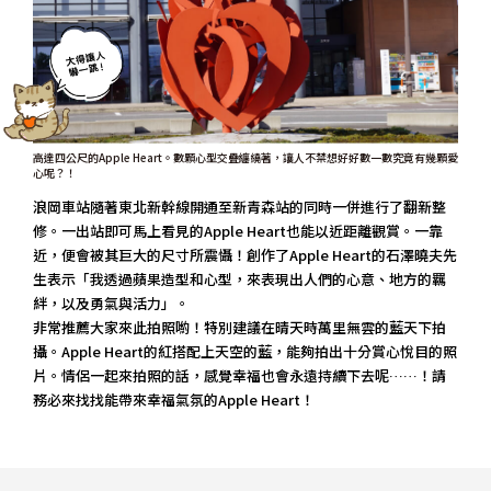
高達四公尺的Apple Heart。數顆心型交疊纏繞著，讓人不禁想好好數一數究竟有幾顆愛
心呢？！
浪岡車站隨著東北新幹線開通至新青森站的同時一併進行了翻新整
修。一出站即可馬上看見的Apple Heart也能以近距離觀賞。一靠
近，便會被其巨大的尺寸所震懾！創作了Apple Heart的石澤曉夫先
生表示「我透過蘋果造型和心型，來表現出人們的心意、地方的羈
絆，以及勇氣與活力」。
非常推薦大家來此拍照喲！特別建議在晴天時萬里無雲的藍天下拍
攝。Apple Heart的紅搭配上天空的藍，能夠拍出十分賞心悅目的照
片。情侶一起來拍照的話，感覺幸福也會永遠持續下去呢……！請
務必來找找能帶來幸福氣氛的Apple Heart！