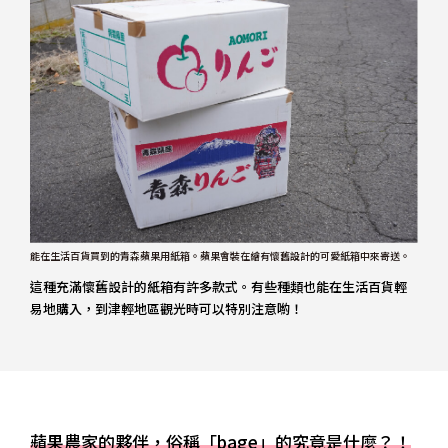
能在生活百貨買到的青森蘋果用紙箱。蘋果會裝在繪有懷舊設計的可愛紙箱中來寄送。
這種充滿懷舊設計的紙箱有許多款式。有些種類也能在生活百貨輕
易地購入，到津輕地區觀光時可以特別注意喲！
蘋果農家的夥伴，俗稱「bage」的究竟是什麼？！