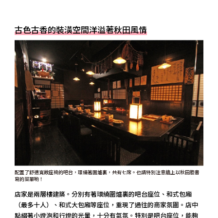
古色古香的裝潢空間洋溢著秋田風情
配置了舒適寬敞座椅的吧台，環繞著圍爐裏，共有七席。也請特別注意牆上以秋田腔書
寫的菜單喲！
店家是兩層樓建築。分別有著環繞圍爐裏的吧台座位、和式包廂
（最多十人）、和式大包廂等座位，重現了過往的商家氛圍。店中
點綴著小燈泡和行燈的光暈，十分有氣氛。特別是吧台座位，能夠