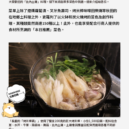
大受歡迎的「比內土雞」料理。接下來將由眾多菜色中挑選一道來介紹給各位。
菜單上除了煙燻蘿蔔漬、叉牙魚壽司、烤米棒味噌田樂燒等秋田的
在地鄉土料理之外，更羅列了以火缽和炭火燒烤的菜色及創作料
理。其種類竟然高達150種以上！此外，也能享受配合行商人提供的
食材所烹調的「本日推薦」菜色。
「長屋的『烤米棒鍋』」使用了整支200克的巨大烤米棒，小份1,580日圓。配料包含
蔥、水芹、牛蒡、蒟蒻絲、舞菇、比內土雞。土雞會因應當日配貨而選用各種不同部
位。