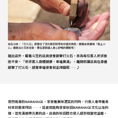
自古以來，「打火石」便擔任了消災解厄和帶來好運的角色。聽著店員邊喊「路上小
心」邊敲出火花來送客，實在是個讓人身心舒暢的體驗呢！
踏出店外，戴著斗笠的店員便會敲擊打火石，來為每位客人祈求旅
途平安。「祈求客人身體健康、幸福美滿」。離開前讓店員在身邊
敲擊了打火石，感覺幸福便會就此降臨呢……♪
突然現身的NAMAHAGE、享受著美味酒菜的同時，行商人會帶著食
材來到客席拜訪……。這是間能夠享受秋田NAMAHAGE文化以及料
理，並充滿娛樂元素的店。店員的秋田腔也使人感到相當地溫暖。