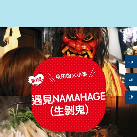
Jp
En
Ch