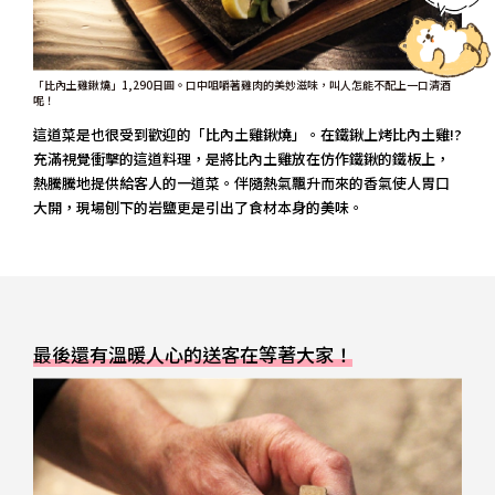
「比內土雞鍬燒」1,290日圓。口中咀嚼著雞肉的美妙滋味，叫人怎能不配上一口清酒
呢！
這道菜是也很受到歡迎的「比內土雞鍬燒」。在鐵鍬上烤比內土雞!?
充滿視覺衝擊的這道料理，是將比內土雞放在仿作鐵鍬的鐵板上，
熱騰騰地提供給客人的一道菜。伴隨熱氣飄升而來的香氣使人胃口
大開，現場刨下的岩鹽更是引出了食材本身的美味。
最後還有溫暖人心的送客在等著大家！