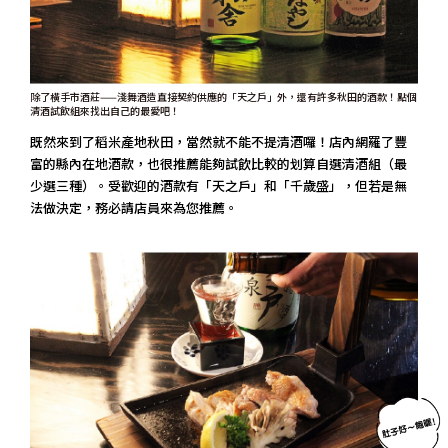
除了橫手市酒莊——淺舞酒造直接契約供應的「天之戶」外，還有許多秋田的酒款！點個
清酒試飲組來找出自己的最愛吧！
既然來到了稻米產地秋田，當然就不能不提清酒囉！店內網羅了豐
富的縣內在地酒款，也很推薦能夠試飲比較的划算自選清酒組（最
少選三種）。受歡迎的酒款有「天之戶」和「千歲盛」，但若是無
法做決定，務必請店員來為您推薦。