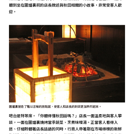
聽到坐在圍爐裏前的店長敘述與秋田相關的小故事，非常受客人歡
迎。
圍爐裏營造了難以言喻的放鬆感，使客人和店長的對談更加熱烈起來。
吧台是特等席。「你聽得懂秋田話嗎？」店長一面溫柔地與客人攀
談，一面在圍爐裏燒烤當季蔬菜、烹煮味噌湯。正當客人看得入
迷、仔細聆聽著店長話語的同時，行商人帶著剛在市場得標的新鮮