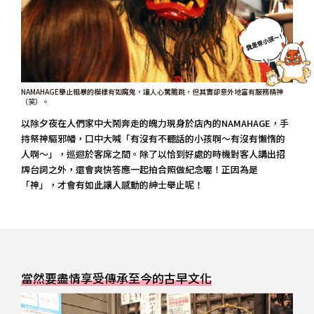
NAMAHAGE舉止粗暴的模樣有如魔鬼，讓人心驚膽跳，但其實卻意外地富有服務精神
（笑）。
以除夕夜在人們家中大鬧奔走的魄力現身於店內的NAMAHAGE，手
持祭神驅邪幡，口中大喊「有沒有不聽話的小孩啊～有沒有懶惰的
人啊～」，巡迴於客席之間。除了以恰到好處的時機對客人講出招
牌台詞之外，還會爽快答應一起拍合照做紀念喔！正因為是
「神」，才會有如此讓人感動的紳士舉止呢！
當然要盡情享受傳承至今的古早文化