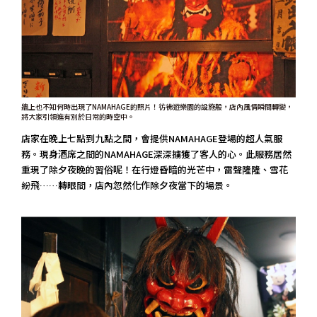
牆上也不知何時出現了NAMAHAGE的照片！彷彿遊樂園的設施般，店內風情瞬間轉變，
將大家引領進有別於日常的時空中。
店家在晚上七點到九點之間，會提供NAMAHAGE登場的超人氣服
務。現身酒席之間的NAMAHAGE深深擄獲了客人的心。此服務居然
重現了除夕夜晚的習俗呢！在行燈昏暗的光芒中，雷聲隆隆、雪花
紛飛……轉眼間，店內忽然化作除夕夜當下的場景。