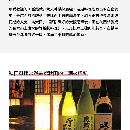
最受歡迎的，當然就非烤米棒鍋莫屬啦！這道料理也有出現在套餐
中，是店內的招牌菜。在比內土雞的高湯中，加入由古傳技法烘烤
而成的大支「烤米棒」（將剛煮好的米飯磨碎後，裹在秋田杉製成
的長木串上烘烤的竹輪狀料理），以及比內土雞肉和蔬菜。在鍋中
燉煮至沸騰的烤米棒，滲滿了柔和的醬油鹹香。
秋田料理當然是選秋田的清酒來搭配