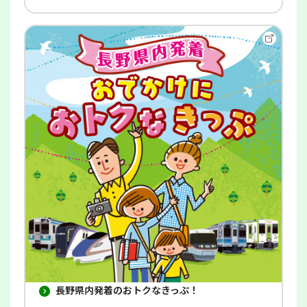
別
ウ
イ
ン
ド
ウ
で
開
き
ま
す
長野県内発着のおトクなきっぷ！