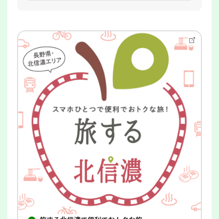
別
ウ
イ
ン
ド
ウ
で
開
き
ま
す