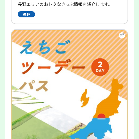
長野エリアのおトクなきっぷ情報を紹介します。
長野
別
ウ
イ
ン
ド
ウ
で
開
き
ま
す