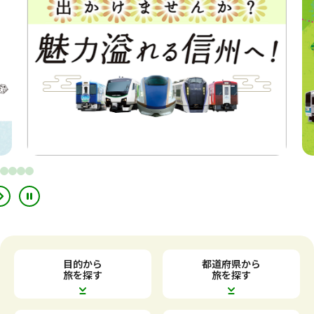
別
別
ウ
ウ
イ
イ
ン
ン
ド
ド
ウ
ウ
で
で
目的から
都道府県から
開
開
旅を探す
旅を探す
き
き
ま
ま