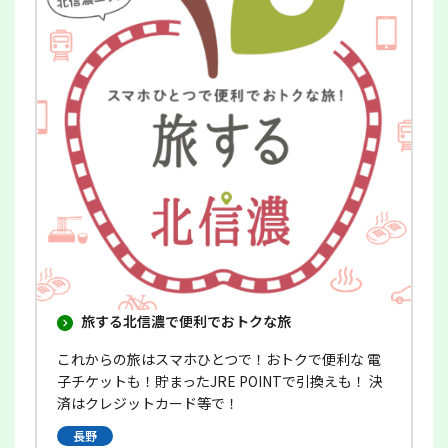
ン
ド
ウ
で
開
き
ま
す
旅する北信濃で便利でおトクな旅
これからの旅はスマホひとつで！おトクで便利な 電
子チケットも！貯まったJRE POINTで引換えも！ 決
済はクレジットカード等で！
長野