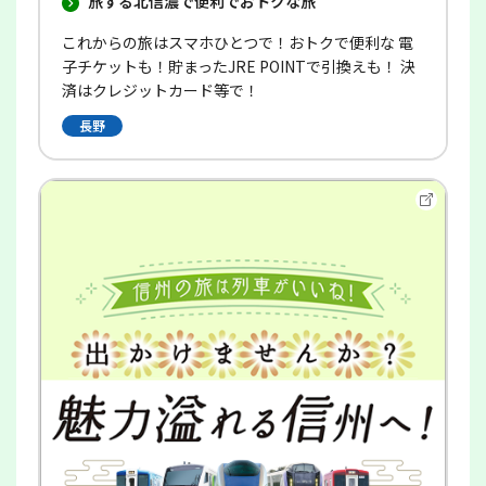
旅する北信濃で便利でおトクな旅
これからの旅はスマホひとつで！おトクで便利な 電
子チケットも！貯まったJRE POINTで引換えも！ 決
済はクレジットカード等で！
長野
別
ウ
イ
ン
ド
ウ
で
開
き
ま
す