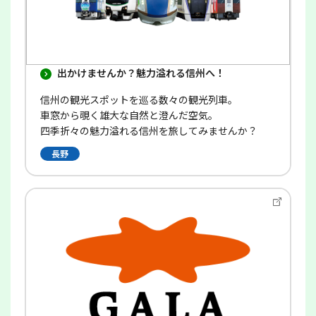
出かけませんか？魅力溢れる信州へ！
信州の観光スポットを巡る数々の観光列車。
車窓から覗く雄大な自然と澄んだ空気。
四季折々の魅力溢れる信州を旅してみませんか？
長野
別
ウ
イ
ン
ド
ウ
で
開