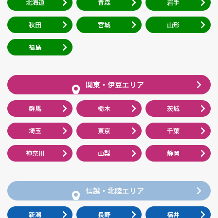
北海道
青森
岩手
秋田
宮城
山形
福島
関東・伊豆エリア
群馬
栃木
茨城
埼玉
東京
千葉
神奈川
山梨
静岡
信越・北陸エリア
新潟
長野
福井