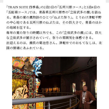
トピックス
｢TRAIN SUITE 四季島｣の2泊3日の｢五所川原コース｣と3泊4日の
｢五能線コース｣では、青森県五所川原市の｢立佞武多の館｣を訪ね
よくあるお問い合わせ
る。青森の夏の風物詩のひとつ｢ねぷた祭り｣。とりわけ津軽平野
の中心地である五所川原のねぷたは、その巨大さで、青森のほか
の地域を圧する。
アーカイブ
毎年の夏の祭りの時期以外でも、この｢立佞武多の館｣には、巨大
「TRAIN SUITE 四季島」に安心してご乗車いただくために
な立佞武多が展示されていて、祭りの雰囲気を体感できる。
出迎えるのは、館長の菊池忠さん。津軽弁でのおもてなしは、北
公式ソーシャルメディア｜
Instagram
国の情緒にあふれている。
閉じる