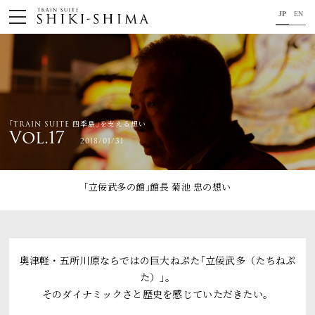
JP
EN
HOME
車内のご紹介
旅の行程のご紹介
｢TRAIN SUITE 四季島｣を支える想い
Vol.17
2018/01/31
パンフレット・旅のお申し込み
オリジナル商品のご案内
｢立佞武多の館｣館長 菊池 忠
の想い
連載コラム
地域をつなぐ懸け橋に。
奥津軽・五所川原ならではの巨大ねぷた｢立佞武多（たちねぷ
た）｣。
コンセプト
そのダイナミックさと歴史を感じていただきたい。
プロジェクトメンバー