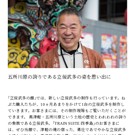
五所川原の誇りである立佞武多の姿を思い出に
｢立佞武多の館｣では、新しい立佞武多の制作も行っています。ね
ぷた職人たちが、10ヵ月あまりをかけて1台の立佞武多を制作し
ていきます。お客さまには、その制作現場もご覧いただくことが
できます。 奥津軽・五所川原という土地の歴史とわれわれの誇り
の象徴である立佞武多。｢TRAIN SUITE 四季島｣のお客さまに
は、ぜひ当館で、津軽の魂の宿った、勇壮であでやかな立佞武多