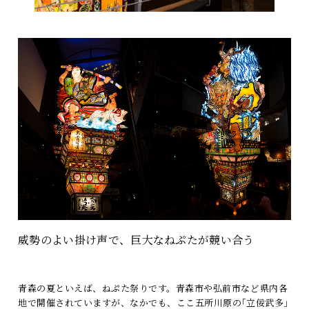
威勢のよい掛け声で、巨大なねぷたが競い合う
青森の夏といえば、ねぷた祭りです。青森市や弘前市など県内各
地で開催されていますが、なかでも、ここ五所川原の｢立佞武多｣