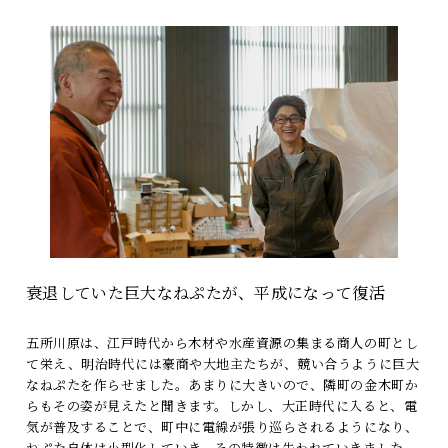
衰退していた巨大なねぷたが、平成になって復活
五所川原は、江戸時代から木材や水産資源の集まる商人の町とし
て栄え、明治時代には豪商や大地主たちが、競い合うように巨大
なねぷたを作らせました。あまりに大きいので、隣町の金木町か
らもその姿が見えたと聞きます。しかし、大正時代に入ると、電
気が普及することで、町中に電線が張り巡らされるようになり、