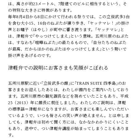
は、高さが約23メートル、7階建てのビルに相当するという、そ
の特別な大きさに特徴があります。
毎年8月4日から8日にかけて行われる祭りでは、この立佞武多3台
を含む大小15、16台のねぷたが練り歩き、｢ヤッテマレ！｣の掛け
声とお囃子（はやし）が町中に響き渡ります。｢ヤッテマレ｣と
は、津軽弁で｢やっつけてしまえ｣という意味。五所川原のねぷた
は、すなわち｢喧嘩ねぷた｣の最たるもので、｢自分たちのねぷた
が最高、だからほかのねぷたはやっつけてしまえ｣という勢いで
掛け声をあげるのです。
津軽弁での説明にお客さまも笑顔がこぼれる
五所川原駅に近い｢立佞武多の館｣に｢TRAIN SUITE 四季島｣のお
客さまをお迎えしたあとは、わたしが館内をご案内いたしており
ます。五所川原市の観光課長などを務めていたこともあり、平成
25（2013）年に館長に就任しました。わたしのご説明は、津軽
の標準語＝津軽弁になりますが、お客さまにも楽しんでいただい
ているようで、いつも皆さんの笑い声が絶えません。とは申しま
しても、津軽弁は初めて聞く方には、なかなかわかりにくいこと
もあり、途中で、つい津軽弁講座が始まってしまうこともありま
す。