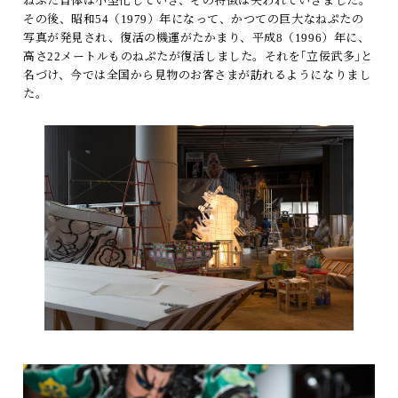
ねぷた自体は小型化していき、その特徴は失われていきました。
その後、昭和54（1979）年になって、かつての巨大なねぷたの
写真が発見され、復活の機運がたかまり、平成8（1996）年に、
高さ22メートルものねぷたが復活しました。それを｢立佞武多｣と
名づけ、今では全国から見物のお客さまが訪れるようになりまし
た。