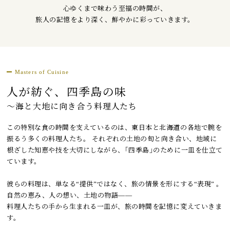
心ゆくまで味わう至福の時間が、
トピックス
旅人の記憶をより深く、鮮やかに彩っていきます。
よくあるお問い合わせ
アーカイブ
Masters of Cuisine
「TRAIN SUITE 四季島」に安心してご乗車いただくために
人が紡ぐ、四季島の味
公式ソーシャルメディア｜
Instagram
〜海と大地に向き合う料理人たち
この特別な食の時間を支えているのは、東日本と北海道の各地で腕を
閉じる
振るう多くの料理人たち。 それぞれの土地の旬と向き合い、地域に
根ざした知恵や技を大切にしながら、｢四季島｣のために一皿を仕立て
ています。
彼らの料理は、単なる“提供”ではなく、旅の情景を形にする“表現” 。
自然の恵み、人の想い、土地の物語——
料理人たちの手から生まれる一皿が、旅の時間を記憶に変えていきま
す。