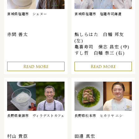
宮城県塩竈市
シェヌー
宮城県塩竈市
塩竈寿司海道
赤間 善太
鮨しらはた 白幡 邦友
(左)
亀喜寿司 保志 昌宏 (中)
すし哲 白幡 泰三 (右)
Read More
Read More
長野県東御市
ヴィラデストカフェ
長野県松本市
ヒカリヤ ニシ
村山 貴臣
田邉 真宏