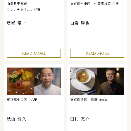
山梨県甲州市
東京都台東区
中国意境菜 白燕
フレンチダイニング竜
廣瀬 竜一
白岩 勝也
Read More
Read More
東京都中央区
六雁
東京都港区
慈華-itsuka
秋山 能久
田村 亮介