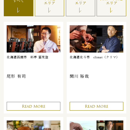
すべて
エリア
エリア
エリア
北海道函館市
料亭 冨茂登
北海道北斗市
climat（クリマ）
尾形 有司
関川 裕哉
Read More
Read More