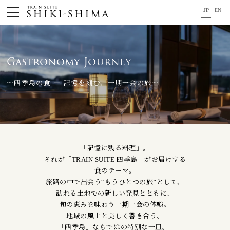
JP
EN
HOME
Gastronomy Journey
車内のご紹介
旅の行程のご紹介
〜四季島の食 ― 記憶を刻む、一期一会の旅〜
パンフレット・旅のお申し込み
オリジナル商品のご案内
「記憶に残る料理」。
連載コラム
それが「TRAIN SUITE 四季島」がお届けする
食のテーマ。
地域をつなぐ懸け橋に。
旅路の中で出会う“もうひとつの旅”として、
訪れる土地での新しい発見とともに、
コンセプト
旬の恵みを味わう一期一会の体験。
地域の風土と美しく響き合う、
プロジェクトメンバー
｢四季島」ならではの特別な一皿。