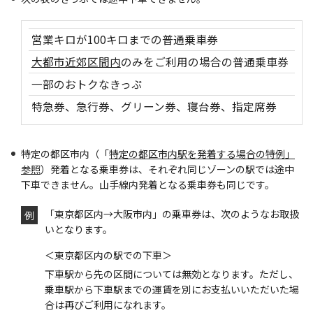
営業キロが100キロまでの普通乗車券
大都市近郊区間内
のみをご利用の場合の普通乗車券
一部のおトクなきっぷ
特急券、急行券、グリーン券、寝台券、指定席券
特定の都区市内（「
特定の都区市内駅を発着する場合の特例」
参照
）発着となる乗車券は、それぞれ同じゾーンの駅では途中
下車できません。山手線内発着となる乗車券も同じです。
「東京都区内→大阪市内」の乗車券は、次のようなお取扱
例
いとなります。
＜東京都区内の駅での下車＞
下車駅から先の区間については無効となります。ただし、
乗車駅から下車駅までの運賃を別にお支払いいただいた場
合は再びご利用になれます。