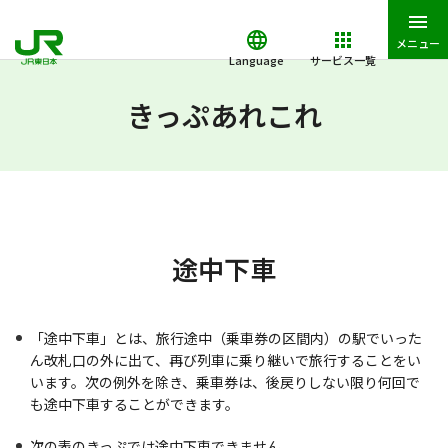
メニュー
Language
サービス一覧
JR東日本トップ
鉄道・きっぷ
きっぷあれこれ
途中下車
きっぷあれこれ
途中下車
「途中下車」とは、旅行途中（乗車券の区間内）の駅でいった
ん改札口の外に出て、再び列車に乗り継いで旅行することをい
います。次の例外を除き、乗車券は、後戻りしない限り何回で
も途中下車することができます。
次の表のきっぷでは途中下車できません。