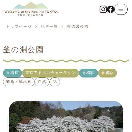
トップページ
青梅線
トップページ
記事一覧
釜の淵公園
東京アドベンチャーライン
釜の淵公園
五日市線
記事一覧
青梅線
東京アドベンチャーライン
青梅駅
青梅駅
観る・触れる
自然
花
観る・触れる
遊ぶ・体験する
食べる・飲む
泊まる・癒やされる