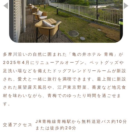
季節の特集記事
多摩川沿いの自然に囲まれた「亀の井ホテル 青梅」が
2025年4月にリニューアルオープン。ペットグッズや
足洗い場などを備えたドッグフレンドリールームが新設
され、愛犬と一緒に旅行を満喫できます。最上階に新設
された展望露天風呂や、江戸東京野菜、蕎麦など地元食
材を味わいながら、青梅でのゆったり時間を過ごせま
す。
JR青梅線青梅駅から無料送迎バス約10分
交通アクセス
または徒歩約20分