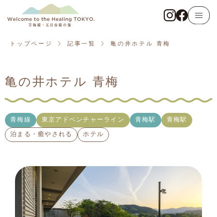
トップページ
青梅線
トップページ
記事一覧
亀の井ホテル 青梅
東京アドベンチャーライン
亀の井ホテル 青梅
五日市線
記事一覧
青梅線
東京アドベンチャーライン
青梅駅
青梅駅
泊まる・癒やされる
ホテル
観る・触れる
遊ぶ・体験する
食べる・飲む
泊まる・癒やされる