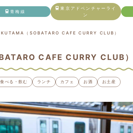
トップページ
東京アドベンチャーライ
青梅線
ン
青梅線
OKUTAMA（SOBATARO CAFE CURRY CLUB）
東京アドベンチャーライン
BATARO CAFE CURRY CLUB
五日市線
記事一覧
食べる・飲む
ランチ
カフェ
お酒
お土産
観る・触れる
遊ぶ・体験する
食べる・飲む