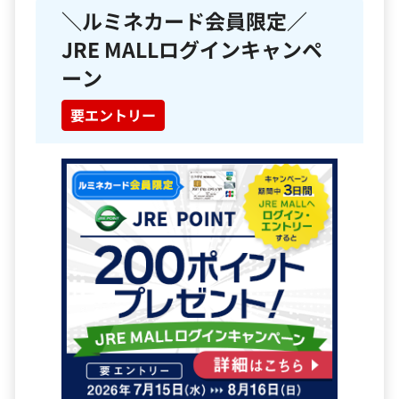
＼ルミネカード会員限定／
キャンペーン情報
JRE MALLログインキャンペ
ーン
お客さまサポート
要エントリー
FAQ（よくあるご質問）
紛失・盗難でお困りの方