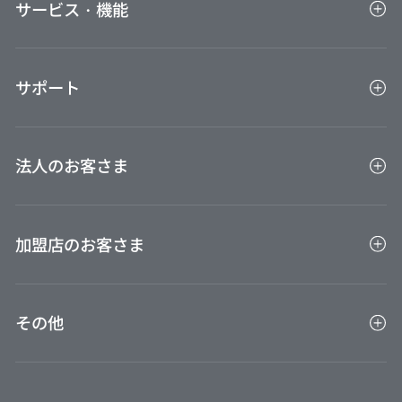
サービス・機能
ポイントを貯める
ポイントを使う
アプリ
Suica・オートチャージのご利用・設定
サポート
会員専用インターネットサービスVIEW's NET
ご利用通知サービス
VIEW ショッピング ステーション
お客さまサポート
即時発行（バーチャルカード）お申込み後のご利用
ビューカード会員限定特典
法人のお客さま
案内
FAQ（よくあるご質問）
VIEWベネフィットパス
お問い合わせ
法人カードTOP
保険
ご利用ガイド
加盟店のお客さま
BTM決済サービス旅行会社連絡先
びゅう商品券
VIEW ALTTE
加盟店TOP
外貨両替センター
その他
VIEW家賃保証プラス
クレジット協会
Suicaのペンギンカレンダー