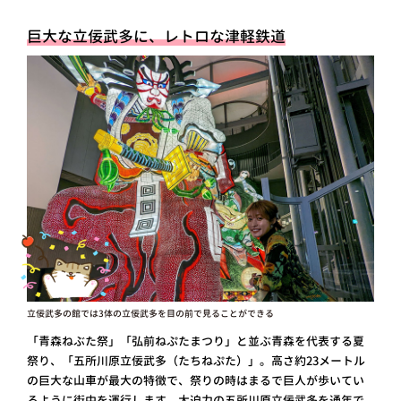
巨大な立佞武多に、レトロな津軽鉄道
立佞武多の館では3体の立佞武多を目の前で見ることができる
「青森ねぶた祭」「弘前ねぷたまつり」と並ぶ青森を代表する夏
祭り、「五所川原立佞武多（たちねぷた）」。高さ約23メートル
の巨大な山車が最大の特徴で、祭りの時はまるで巨人が歩いてい
るように街中を運行します。大迫力の五所川原立佞武多を通年で