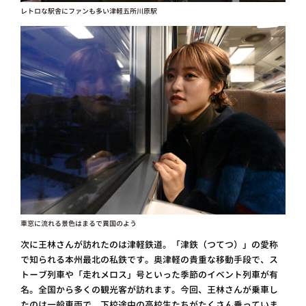
レトロな駅舎にファンも多い津軽五所川原駅
車窓に流れる景色はまるで異国のよう
次に王林さんが訪れたのは津軽鉄道。「津鉄（つてつ）」の愛称
で知られる本州最北の私鉄です。奥津軽の貴重な移動手段で、ス
トーブ列車や「走れメロス」号といった季節のイベント列車が有
名。全国から多くの観光客が訪れます。今回、王林さんが乗車し
たのは一般車両で、下校途中の高校生たちがたくさん乗っていま