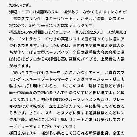
だ多いはず。
津軽エリアには4箇所のスキー場があり、なかでもおすすめなのが
「青森スプリング・スキーリゾート」。ホテルが隣接したスキー
場なので、旅行で来られる方は要チェックです。
標高差545mの斜面にはバラエティー富んだ全22のコースが用意さ
れ、ゴンドラとフード付きの高速リフトで雪が降っても快適にア
クセスできます。注目したいのは、国内外で実績を積んだ職人た
ちが作り上げる大型ハーフパイプ。全日本選手権大会の会場に選
ばれるほどプロからの評価も高い究極のパイプで、上級者に人気
があります。
「実は今まで一度もスキーをしたことがなくて……」と青森スプ
リング・スキーリゾートのマーケティングマネージャー・樋口忠
弘さんに打ち明けてみると、「ここのスキー場は７割ほどが緩斜
面〜中斜面なので初心者さんでも滑りやすいと思いますよ」と教
えてくれました。初心者向けのグループレッスンもあり、ブレー
キのかけ方や転び方、立ち上がり方まで丁寧に指導してくださる
そうです。さらに、スキーとスノボに関する道具はほとんどレン
タル可能。確かにこれだけ手厚いサポートがあれば安心してスキ
ーデビューすることができそうです！
樋口さんはスキー場が多い県として知られる新潟県出身。全国の