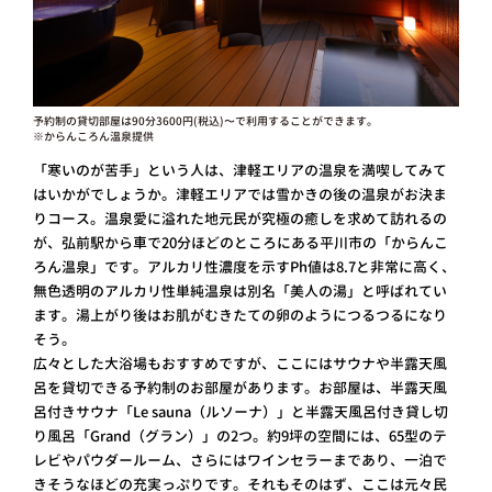
予約制の貸切部屋は90分3600円(税込)〜で利用することができます。
※からんころん温泉提供
「寒いのが苦手」という人は、津軽エリアの温泉を満喫してみて
はいかがでしょうか。津軽エリアでは雪かきの後の温泉がお決ま
りコース。温泉愛に溢れた地元民が究極の癒しを求めて訪れるの
が、弘前駅から車で20分ほどのところにある平川市の「からんこ
ろん温泉」です。アルカリ性濃度を示すPh値は8.7と非常に高く、
無色透明のアルカリ性単純温泉は別名「美人の湯」と呼ばれてい
ます。湯上がり後はお肌がむきたての卵のようにつるつるになり
そう。
広々とした大浴場もおすすめですが、ここにはサウナや半露天風
呂を貸切できる予約制のお部屋があります。お部屋は、半露天風
呂付きサウナ「Le sauna（ルソーナ）」と半露天風呂付き貸し切
り風呂「Grand（グラン）」の2つ。約9坪の空間には、65型のテ
レビやパウダールーム、さらにはワインセラーまであり、一泊で
きそうなほどの充実っぷりです。それもそのはず、ここは元々民