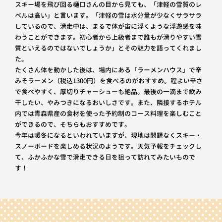
スキー場を飛び回る樋口さんの目から見ても、「津軽の雪質のレ
ベルは高い」と言います。「津軽の雪は水分量が少なくサラサラ
しているので、滑走中は、まるで体が宙に浮くような浮遊感を味
わうことができます。初心者から上級者まで誰もが滑りやすい雪
質といえるのではないでしょうか」とその魅力を語ってくれまし
た。
たくさん体を動かした後は、場内にある「ラーメンハウス」で辛
みそラーメン（税込1300円）を食べるのがおすすめ。程よい辛さ
で食べやすく、厚切りチャーシューも絶品。最後の一滴まで飲み
干したい、やみつきになるおいしさです。また、隣接するホテル
内では青森県産の食材を使った予約制のコース料理を楽しむこと
ができるので、そちらもおすすめです。
今年は暖冬になるといわれていますが、現地は問題なくスキー・
スノーボードを楽しめる状況のようです。天気予報をチェックし
て、ふかふかな雪で滑走できる日を狙って訪れてみたいもので
す！