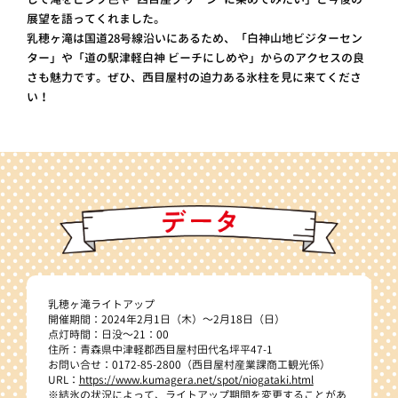
展望を語ってくれました。
乳穂ヶ滝は国道28号線沿いにあるため、「白神山地ビジターセン
ター」や「道の駅津軽白神 ビーチにしめや」からのアクセスの良
さも魅力です。ぜひ、西目屋村の迫力ある氷柱を見に来てくださ
い！
乳穂ヶ滝ライトアップ
開催期間：2024年2月1日（木）～2月18日（日）
点灯時間：日没～21：00
住所：青森県中津軽郡西目屋村田代名坪平47-1
お問い合せ：0172-85-2800（西目屋村産業課商工観光係）
URL：
https://www.kumagera.net/spot/niogataki.html
※結氷の状況によって、ライトアップ期間を変更することがあ