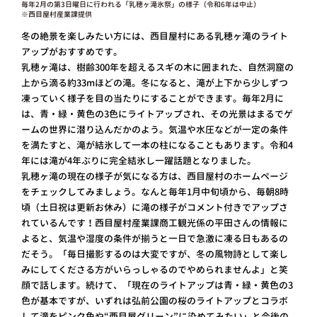
毎年2月の第3日曜日に行われる「乳穂ヶ滝氷祭」の様子（令和6年は中止）
※西目屋村産業課提供
冬の絶景を楽しみたい方には、西目屋村にある乳穂ヶ滝のライト
アップがおすすめです。
乳穂ヶ滝は、樹齢300年を超えるスギの木に囲まれた、自然洞窟の
上から滴る約33mほどの滝。冬になると、滝が上下から少しずつ
凍っていく様子を目の当たりにすることができます。毎年2月に
は、青・緑・黄色の3色にライトアップされ、その光景はまるでゲ
ームの世界に潜り込んだかのよう。気温や水圧などが一定の条件
を満たすと、滝が結氷して一本の柱になることもあります。令和4
年には滝が4年ぶりに完全結氷し一躍話題となりました。
乳穂ヶ滝の現在の様子が気になる方は、西目屋村のホームページ
をチェックしてみましょう。なんと毎年1月中旬頃から、毎朝8時
頃（土日祝は更新お休み）に滝の様子がコメント付きでアップさ
れているんです！西目屋村産業課商工観光係の平田さんの情報に
よると、気温や湿度の条件が揃うと一日で急激に凍る日もあるの
だそう。「毎日撮影するのは大変ですが、冬の風物詩として楽し
みにしてくださる方がいらっしゃるのでやめられませんよ」と笑
顔で話します。続けて、「現在のライトアップは青・緑・黄色の3
色が基本ですが、いずれは弘前公園の桜のライトアップとコラボ
して滝をピンク色や“西目屋グリーン”に染めてみたい」と今後の